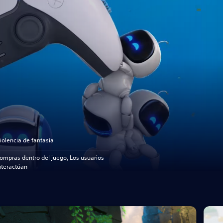
iolencia de fantasía
ompras dentro del juego, Los usuarios
nteractúan