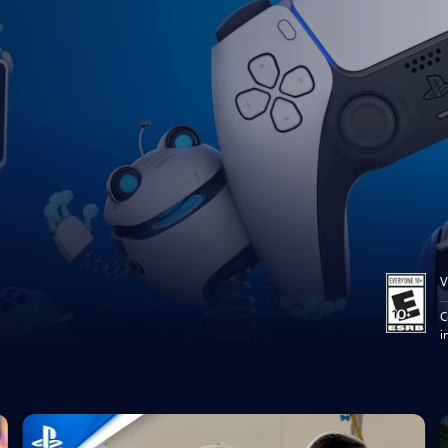
V
C
i