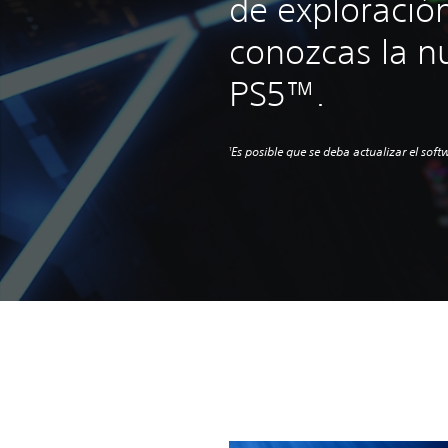
de exploració
conozcas la n
PS5™.
Es posible que se deba actualizar el soft
1