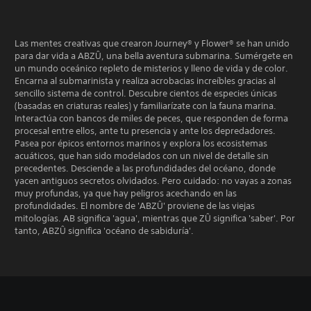
Las mentes creativas que crearon Journey® y Flower® se han unido
para dar vida a ABZÛ, una bella aventura submarina. Sumérgete en
un mundo oceánico repleto de misterios y lleno de vida y de color.
Encarna al submarinista y realiza acrobacias increíbles gracias al
sencillo sistema de control. Descubre cientos de especies únicas
(basadas en criaturas reales) y familiarízate con la fauna marina.
Interactúa con bancos de miles de peces, que responden de forma
procesal entre ellos, ante tu presencia y ante los depredadores.
Pasea por épicos entornos marinos y explora los ecosistemas
acuáticos, que han sido modelados con un nivel de detalle sin
precedentes. Desciende a las profundidades del océano, donde
yacen antiguos secretos olvidados. Pero cuidado: no vayas a zonas
muy profundas, ya que hay peligros acechando en las
profundidades. El nombre de 'ABZÛ' proviene de las viejas
mitologías. AB significa 'agua', mientras que ZÛ significa 'saber'. Por
tanto, ABZÛ significa 'océano de sabiduría'.