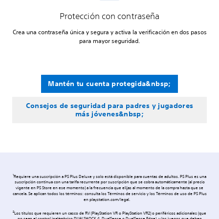
Protección con contraseña
Crea una contraseña única y segura y activa la verificación en dos pasos
para mayor seguridad.
Mantén tu cuenta protegida&nbsp;
Consejos de seguridad para padres y jugadores
más jóvenes&nbsp;
1
Requiere una suscripción a PS Plus Deluxe y solo está disponible para cuentas de adultos. PS Plus es una
suscripción continua con una tarifa recurrente por suscripción que se cobra automáticamente (al precio
vigente en PS Store en ese momento) a la frecuencia que elijas al momento de la compra hasta que se
cancela. Se aplican todos los términos: consulta los Términos de servicio y los Términos de uso de PS Plus
en playstation.com/legal.
2
Los títulos que requieren un casco de RV (PlayStation VR o PlayStation VR2) o periféricos adicionales (que