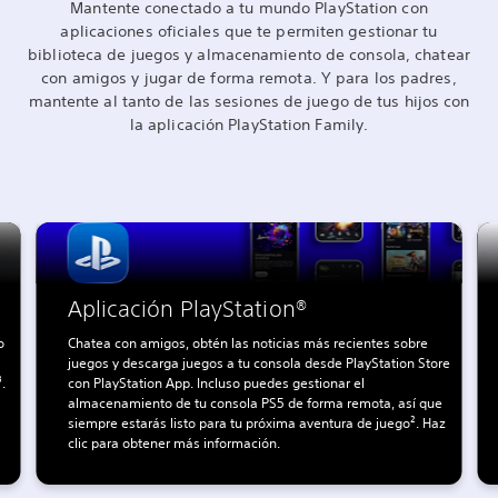
Mantente conectado a tu mundo PlayStation con
aplicaciones oficiales que te permiten gestionar tu
biblioteca de juegos y almacenamiento de consola, chatear
con amigos y jugar de forma remota. Y para los padres,
mantente al tanto de las sesiones de juego de tus hijos con
la aplicación PlayStation Family.
Aplicación PlayStation®
o
Chatea con amigos, obtén las noticias más recientes sobre
juegos y descarga juegos a tu consola desde PlayStation Store
.
con PlayStation App. Incluso puedes gestionar el
almacenamiento de tu consola PS5 de forma remota, así que
siempre estarás listo para tu próxima aventura de juego². Haz
clic para obtener más información.