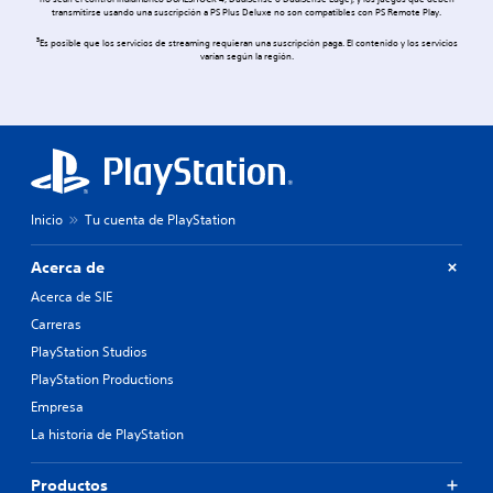
no sean el control inalámbrico DUALSHOCK 4, DualSense o DualSense Edge), y los juegos que deben
transmitirse usando una suscripción a PS Plus Deluxe no son compatibles con PS Remote Play.
3
Es posible que los servicios de streaming requieran una suscripción paga. El contenido y los servicios
varían según la región.
Inicio
Tu cuenta de PlayStation
Acerca de
Acerca de SIE
Carreras
PlayStation Studios
PlayStation Productions
Empresa
La historia de PlayStation
Productos