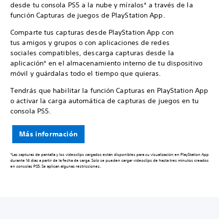
desde tu consola PS5 a la nube y míralos* a través de la
función Capturas de juegos de PlayStation App.
Comparte tus capturas desde PlayStation App con
tus amigos y grupos o con aplicaciones de redes
sociales compatibles, descarga capturas desde la
aplicación* en el almacenamiento interno de tu dispositivo
móvil y guárdalas todo el tiempo que quieras.
Tendrás que habilitar la función Capturas en PlayStation App
o activar la carga automática de capturas de juegos en tu
consola PS5.
Más información
*Las capturas de pantalla y los videoclips cargados están disponibles para su visualización en PlayStation App
durante 14 días a partir de la fecha de carga. Solo se pueden cargar videoclips de hasta tres minutos creados
en consolas PS5. Se aplican algunas restricciones.