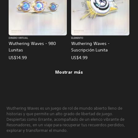
DINERO VIRTUAL
ELEMENTO
Wuthering Waves - 980
Wuthering Waves -
Lunitas
Suscripción Lunita
US$14.99
US$4.99
Mostrar más
Wuthering Waves es un juego de rol de mundo abierto lleno de
historias y que permite un alto grado de libertad de juego.
Despiertas como Errante, acompañado de un elenco vibrante de
Resonadores, en un viaje para recuperar tus recuerdos perdidos,
explorar y transformar el mundo.