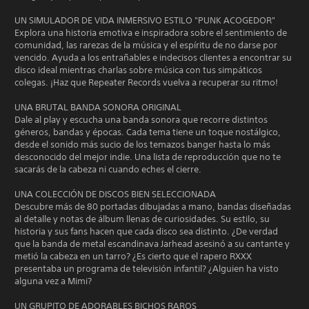
UN SIMULADOR DE VIDA INMERSIVO ESTILO "PUNK ACOGEDOR"
Explora una historia emotiva e inspiradora sobre el sentimiento de
comunidad, las rarezas de la música y el espíritu de no darse por
vencido. Ayuda a los entrañables e indecisos clientes a encontrar su
disco ideal mientras charlas sobre música con tus simpáticos
colegas. ¡Haz que Repeater Records vuelva a recuperar su ritmo!
UNA BRUTAL BANDA SONORA ORIGINAL
Dale al play y escucha una banda sonora que recorre distintos
géneros, bandas y épocas. Cada tema tiene un toque nostálgico,
desde el sonido más sucio de los temazos banger hasta lo más
desconocido del mejor indie. Una lista de reproducción que no te
sacarás de la cabeza ni cuando eches el cierre.
UNA COLECCIÓN DE DISCOS BIEN SELECCIONADA
Descubre más de 80 portadas dibujadas a mano, bandas diseñadas
al detalle y notas de álbum llenas de curiosidades. Su estilo, su
historia y sus fans hacen que cada disco sea distinto. ¿De verdad
que la banda de metal escandinava Jarhead asesinó a su cantante y
metió la cabeza en un tarro? ¿Es cierto que el rapero RXXX
presentaba un programa de televisión infantil? ¿Alguien ha visto
alguna vez a Mimi?
UN GRUPITO DE ADORABLES BICHOS RAROS