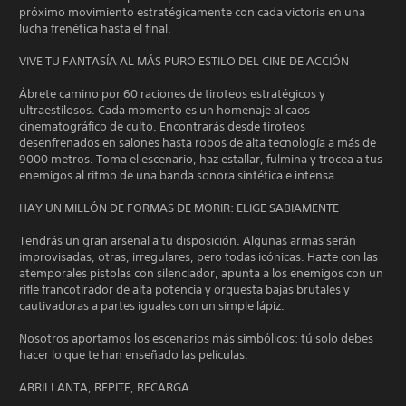
próximo movimiento estratégicamente con cada victoria en una
lucha frenética hasta el final.
VIVE TU FANTASÍA AL MÁS PURO ESTILO DEL CINE DE ACCIÓN
Ábrete camino por 60 raciones de tiroteos estratégicos y
ultraestilosos. Cada momento es un homenaje al caos
cinematográfico de culto. Encontrarás desde tiroteos
desenfrenados en salones hasta robos de alta tecnología a más de
9000 metros. Toma el escenario, haz estallar, fulmina y trocea a tus
enemigos al ritmo de una banda sonora sintética e intensa.
HAY UN MILLÓN DE FORMAS DE MORIR: ELIGE SABIAMENTE
Tendrás un gran arsenal a tu disposición. Algunas armas serán
improvisadas, otras, irregulares, pero todas icónicas. Hazte con las
atemporales pistolas con silenciador, apunta a los enemigos con un
rifle francotirador de alta potencia y orquesta bajas brutales y
cautivadoras a partes iguales con un simple lápiz.
Nosotros aportamos los escenarios más simbólicos: tú solo debes
hacer lo que te han enseñado las películas.
ABRILLANTA, REPITE, RECARGA