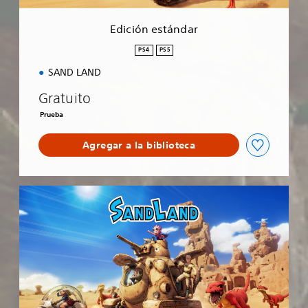
n
d
Edición estándar
a
r
PS4
PS5
SAND LAND
Gratuito
Prueba
Agregar a la biblioteca
E
d
i
c
i
ó
n
e
s