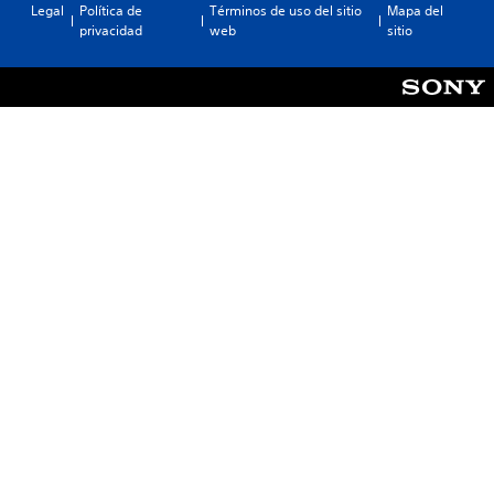
Legal
Política de
Términos de uso del sitio
Mapa del
privacidad
web
sitio