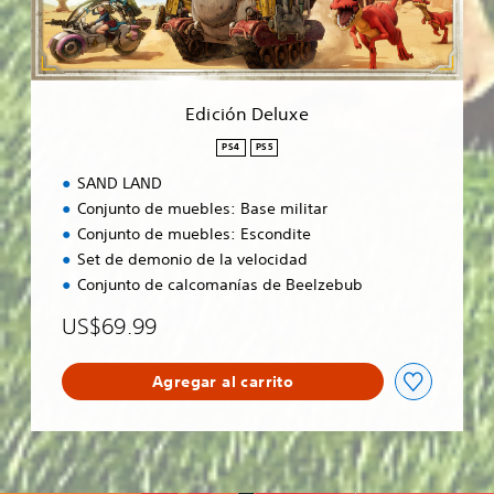
e
l
u
x
e
Edición Deluxe
PS4
PS5
SAND LAND
Conjunto de muebles: Base militar
Conjunto de muebles: Escondite
Set de demonio de la velocidad
Conjunto de calcomanías de Beelzebub
US$69.99
Agregar al carrito