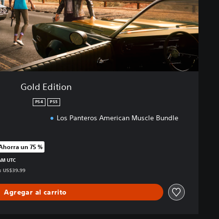
Gold Edition
PS4
PS5
Los Panteros American Muscle Bundle
Ahorra un 75 %
precio original de US$39.99
 AM UTC
s: US$39.99
Agregar al carrito