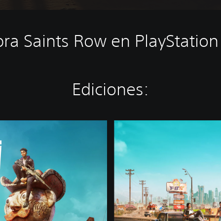
a Saints Row en PlayStation
Ediciones:
G
o
l
d
E
d
i
t
i
o