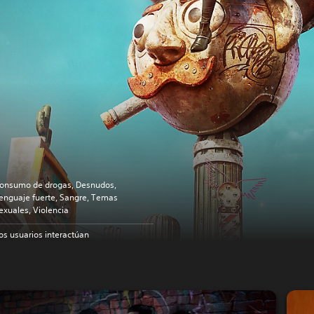
onsumo de drogas, Desnudos,
enguaje fuerte, Sangre, Temas
exuales, Violencia
os usuarios interactúan