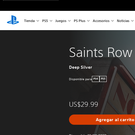
Tienda
PS5
Juegos
PS Plus
Accesorios
Noticias
Saints Row
Deep Silver
Disponible para
PS4
PS5
US$29.99
Agregar al carrito