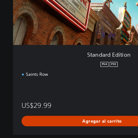
i
t
i
o
n
Standard Edition
PS4
PS5
Saints Row
US$29.99
Agregar al carrito