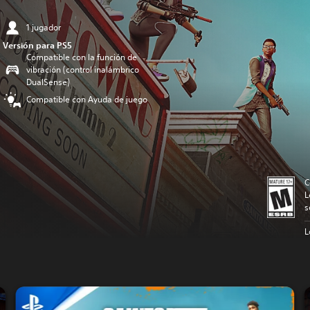
1 jugador
Versión para PS5
Compatible con la función de
vibración (control inalámbrico
DualSense)
Compatible con Ayuda de juego
C
L
s
L