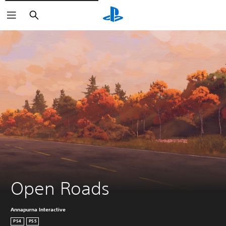
Buscar
Open Roads
Annapurna Interactive
PS4
PS5