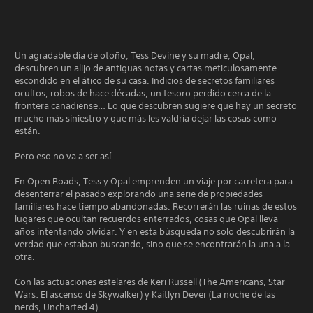
Un agradable día de otoño, Tess Devine y su madre, Opal,
descubren un alijo de antiguas notas y cartas meticulosamente
escondido en el ático de su casa. Indicios de secretos familiares
ocultos, robos de hace décadas, un tesoro perdido cerca de la
frontera canadiense… Lo que descubren sugiere que hay un secreto
mucho más siniestro y que más les valdría dejar las cosas como
están.
Pero eso no va a ser así.
En Open Roads, Tess y Opal emprenden un viaje por carretera para
desenterrar el pasado explorando una serie de propiedades
familiares hace tiempo abandonadas. Recorrerán las ruinas de estos
lugares que ocultan recuerdos enterrados, cosas que Opal lleva
años intentando olvidar. Y en esta búsqueda no solo descubrirán la
verdad que estaban buscando, sino que se encontrarán la una a la
otra.
Con las actuaciones estelares de Keri Russell (The Americans, Star
Wars: El ascenso de Skywalker) y Kaitlyn Dever (La noche de las
nerds, Uncharted 4).