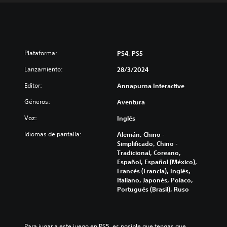
Plataforma:
PS4, PS5
Lanzamiento:
28/3/2024
Editor:
Annapurna Interactive
Géneros:
Aventura
Voz:
Inglés
Idiomas de pantalla:
Alemán, Chino -
Simplificado, Chino -
Tradicional, Coreano,
Español, Español (México),
Francés (Francia), Inglés,
Italiano, Japonés, Polaco,
Portugués (Brasil), Ruso
Para jugar a este juego en PS5, es posible que tengas que 