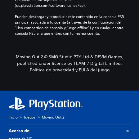
a
t
c
a
(us.playstation.com/softwarelicense/sp).
m
i
i
l
b
v
ó
e
Puedes descargar y reproducir este contenido en la consola PS5 
i
a
n
s
principal asociada a tu cuenta (a través de la configuración de 
é
r
p
.
“Uso compartido de consola y juego offline”) y en cualquier otra 
n
u
r
consola PS5 a la que entres con tu misma cuenta.
e
n
e
s
r
d
p
a
e
o
n
f
s
Moving Out 2 © SMG Studio PTY Ltd & DEVM Games,
g
i
i
o
n
published under licence by TEAM17 Digital Limited.
b
d
i
Política de privacidad y EULA del juego
l
e
d
e
a
a
c
s
a
a
i
l
m
s
t
b
t
e
i
e
r
a
n
n
Inicio
Juegos
Moving Out 2
r
c
a
l
i
t
o
a
i
Acerca de
s
s
v
Acerca de SIE