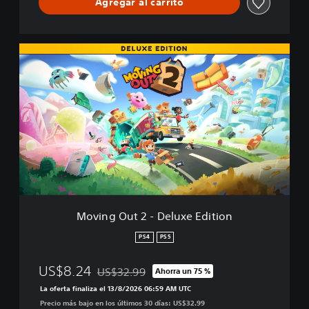
Agregar al carrito
n
d
l
e
M
o
v
i
n
g
O
u
t
2
-
D
e
Moving Out 2 - Deluxe Edition
l
u
PS4
PS5
x
e
US$8.24
US$32.99
Ahorra un 75 %
E
Rebajado del precio original de US$32.99
d
La oferta finaliza el 13/8/2026 06:59 AM UTC
i
Precio más bajo en los últimos 30 días: US$32.99