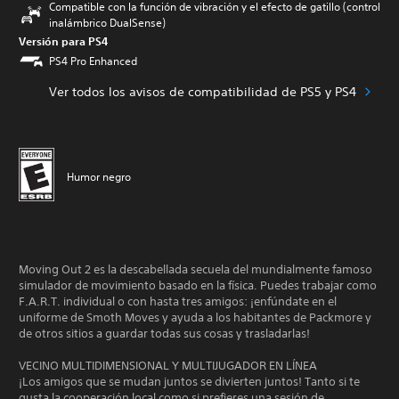
Compatible con la función de vibración y el efecto de gatillo (control
inalámbrico DualSense)
Versión para PS4
PS4 Pro Enhanced
Ver todos los avisos de compatibilidad de PS5 y PS4
Humor negro
Moving Out 2 es la descabellada secuela del mundialmente famoso
simulador de movimiento basado en la física. Puedes trabajar como
F.A.R.T. individual o con hasta tres amigos: ¡enfúndate en el
uniforme de Smoth Moves y ayuda a los habitantes de Packmore y
de otros sitios a guardar todas sus cosas y trasladarlas!
VECINO MULTIDIMENSIONAL Y MULTIJUGADOR EN LÍNEA
¡Los amigos que se mudan juntos se divierten juntos! Tanto si te
gusta la cooperación local como si prefieres una sesión de