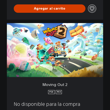
Agregar al carrito
M
o
v
i
n
g
O
u
t
2
Moving Out 2
PS4
PS5
No disponible para la compra