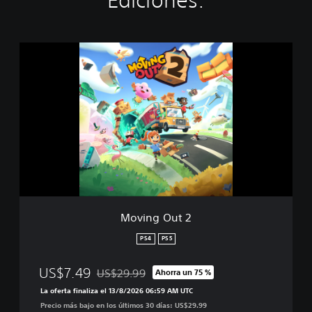
Ediciones:
M
o
v
i
n
g
O
u
t
2
Moving Out 2
PS4
PS5
US$7.49
US$29.99
Ahorra un 75 %
Rebajado del precio original de US$29.99
La oferta finaliza el 13/8/2026 06:59 AM UTC
Precio más bajo en los últimos 30 días: US$29.99