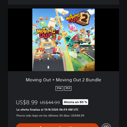
M
o
v
i
n
g
O
u
t
+
M
o
v
Moving Out + Moving Out 2 Bundle
i
n
PS4
PS5
g
O
US$8.99
US$44.99
Ahorra un 80 %
u
Rebajado del precio original de US$44.99
t
La oferta finaliza el 13/8/2026 06:59 AM UTC
2
Precio más bajo en los últimos 30 días: US$44.99
B
u