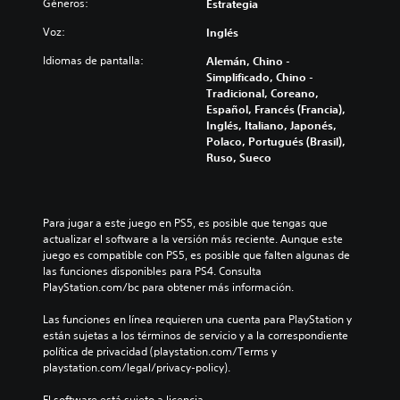
a
a
Géneros:
Estrategia
s
c
l
r
v
e
Voz:
Inglés
i
l
o
r
z
o
Idiomas de pantalla:
Alemán, Chino -
l
l
a
s
Simplificado, Chino -
ú
o
r
c
Tradicional, Coreano,
m
s
e
o
Español, Francés (Francia),
e
c
l
n
Inglés, Italiano, Japonés,
n
o
n
t
Polaco, Portugués (Brasil),
e
l
i
r
Ruso, Sueco
s
o
v
o
d
r
e
l
e
e
l
e
a
s
d
s
u
Para jugar a este juego en PS5, es posible que tengas que 
p
e
a
d
actualizar el software a la versión más reciente. Aunque este 
a
d
u
i
juego es compatible con PS5, es posible que falten algunas de 
r
e
n
o
las funciones disponibles para PS4. Consulta 
a
s
a
i
PlayStation.com/bc para obtener más información.
j
a
d
n
u
f
i
d
Las funciones en línea requieren una cuenta para PlayStation y 
g
í
s
i
están sujetas a los términos de servicio y a la correspondiente 
a
o
p
v
política de privacidad (playstation.com/Terms y 
r
o
o
i
playstation.com/legal/privacy-policy).
,
a
s
d
t
c
i
u
El software está sujeto a licencia 