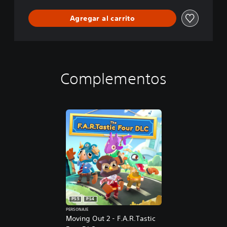
t
i
Agregar al carrito
o
n
Complementos
PS5
PS4
PERSONAJE
Moving Out 2 - F.A.R.Tastic