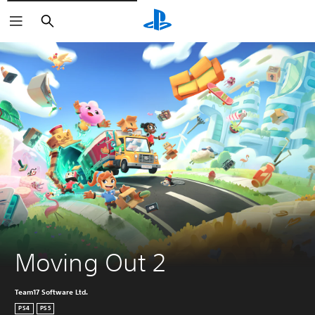
Buscar
Moving Out 2
Team17 Software Ltd.
PS4
PS5