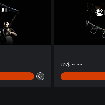
m
b
a
t
X
US$19.99