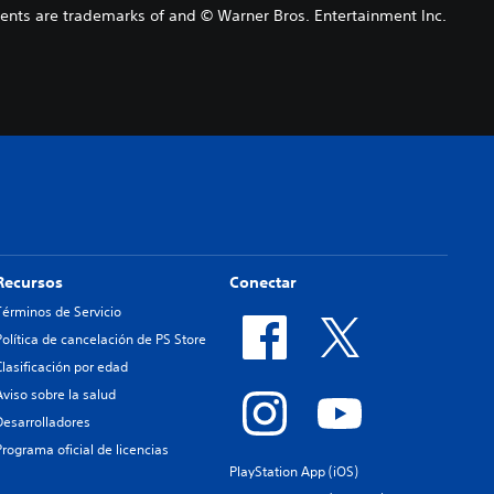
 are trademarks of and © Warner Bros. Entertainment Inc.
Recursos
Conectar
Términos de Servicio
Política de cancelación de PS Store
Clasificación por edad
Aviso sobre la salud
Desarrolladores
Programa oficial de licencias
PlayStation App (iOS)