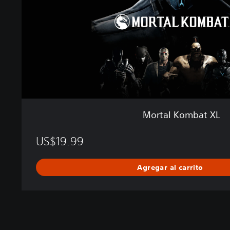
m
b
a
t
X
L
Mortal Kombat XL
US$19.99
Agregar al carrito