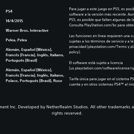
Para jugar a este juego en PS5, es posib
PS4
software a la versión más reciente. Au
PS5, es posible que falten algunas de l
14/4/2015
Consulta PlayStation.com/bc para obte
Warner Bros. Interactive
Las funciones en línea requieren una cu
Pelea, Pelea
sujetas a los términos de servicio y a la
privacidad (playstation.com/Terms y pl
Alemán, Español (México),
policy).
Francés (Francia), Inglés, Italiano,
Portugués (Brasil)
El software está sujeto a licencia 
(us.playstation.com/softwarelicense/sp
Alemán, Español (México),
Francés (Francia), Inglés, Italiano,
Tarifa única para jugar en el sistema P
Polaco, Portugués (Brasil), Ruso
cuenta y en otros sistemas PS4™ al inic
t Inc. Developed by NetherRealm Studios. All other trademarks and 
rights reserved.