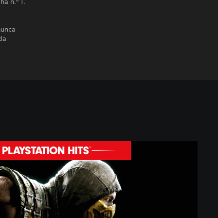
ha n.º 1.
nunca
da