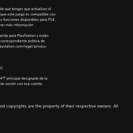
le que tengas que actualizar el 
nque este juego es compatible con 
as funciones disponibles para PS4. 
ner más información.
enta para PlayStation y están 
 correspondiente política de 
aystation.com/legal/privacy-
).
S4™ principal designado de la 
iar sesión con esa cuenta.
copyrights are the property of their respective owners. All