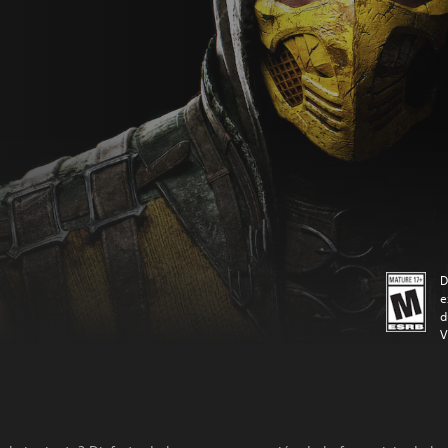
D
e
d
V