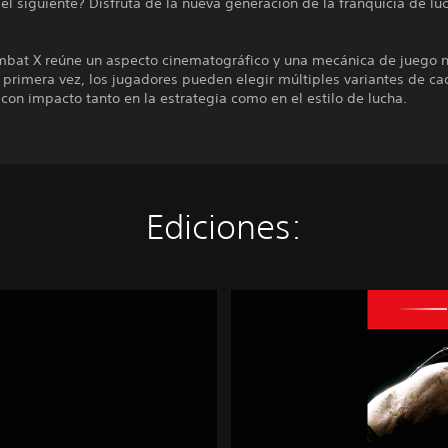
el siguiente? Disfruta de la nueva generación de la franquicia de luc
mbat X reúne un aspecto cinematográfico y una mecánica de juego 
r primera vez, los jugadores pueden elegir múltiples variantes de ca
con impacto tanto en la estrategia como en el estilo de lucha.
Ediciones:
M
o
r
t
a
l
K
o