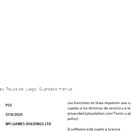
iales, Pausa del juego, Guardado manual
Las funciones en línea requieren una cu
PS5
sujetas a los términos de servicio y a la
privacidad (playstation.com/Terms y pl
17/4/2025
policy).
MY.GAMES HOLDINGS LTD
El software está sujeto a licencia 