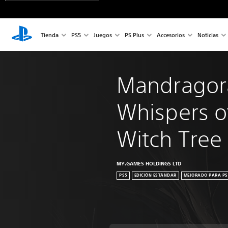
Tienda
PS5
Juegos
PS Plus
Accesorios
Noticias
Mandragor
Whispers of
Witch Tree
MY.GAMES HOLDINGS LTD
PS5
EDICIÓN ESTÁNDAR
MEJORADO PARA PS