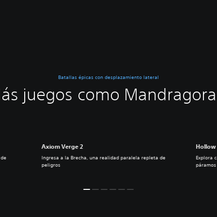
Batallas épicas con desplazamiento lateral
ás juegos como Mandragora.
Axiom Verge 2
Hollow 
 de
Ingresa a la Brecha, una realidad paralela repleta de
Explora c
peligros
páramos 