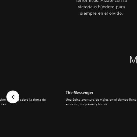
terroríficos. Álzate con la
victoria o húndete para
siempre en el olvido.
M
The Messenger
ión ha caído sobre la tierra de
Una épica aventura de viajes en el tiempo llena
ntes.
emoción, sorpresas y humor