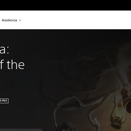
Asistencia
a: 
 the 
5 PRO