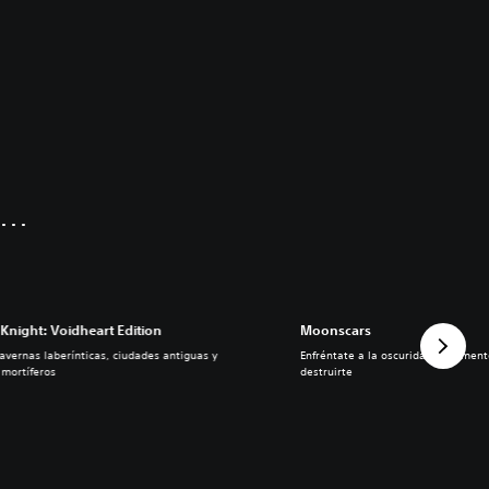
..
Knight: Voidheart Edition
Moonscars
avernas laberínticas, ciudades antiguas y
Enfréntate a la oscuridad inclemen
mortíferos
destruirte