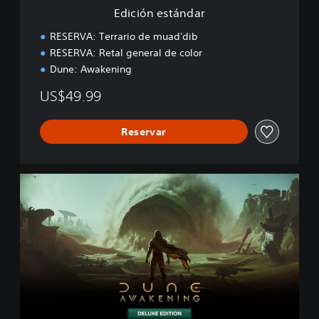
d
Edición estándar
a
r
RESERVA: Terrario de muad'dib
RESERVA: Retal general de color
Dune: Awakening
US$49.99
Reservar
E
d
i
c
i
ó
n
d
e
l
u