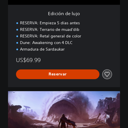
j
o
Edición de lujo
RESERVA: Empieza 5 días antes
RESERVA: Terrario de muad'dib
RESERVA: Retal general de color
Dune: Awakening con 4 DLC
Armadura de Sardaukar
US$69.99
Reservar
E
d
i
c
i
ó
n