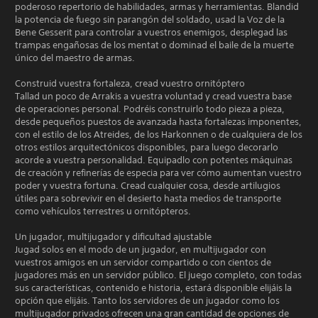
poderoso repertorio de habilidades, armas y herramientas. Blandid
la potencia de fuego sin parangón del soldado, usad la Voz de la
Bene Gesserit para controlar a vuestros enemigos, desplegad las
trampas engañosas de los mentat o dominad el baile de la muerte
único del maestro de armas.
Construid vuestra fortaleza, cread vuestro ornitóptero
Tallad un poco de Arrakis a vuestra voluntad y cread vuestra base
de operaciones personal. Podréis construirlo todo pieza a pieza,
desde pequeños puestos de avanzada hasta fortalezas imponentes,
con el estilo de los Atreides, de los Harkonnen o de cualquiera de los
otros estilos arquitectónicos disponibles, para luego decorarlo
acorde a vuestra personalidad. Equipadlo con potentes máquinas
de creación y refinerías de especia para ver cómo aumentan vuestro
poder y vuestra fortuna. Cread cualquier cosa, desde artilugios
útiles para sobrevivir en el desierto hasta medios de transporte
como vehículos terrestres u ornitópteros.
Un jugador, multijugador y dificultad ajustable
Jugad solos en el modo de un jugador, en multijugador con
vuestros amigos en un servidor compartido o con cientos de
jugadores más en un servidor público. El juego completo, con todas
sus características, contenido e historia, estará disponible elijáis la
opción que elijáis. Tanto los servidores de un jugador como los
multijugador privados ofrecen una gran cantidad de opciones de