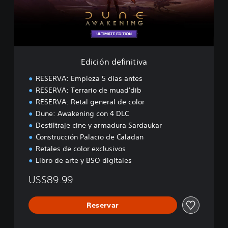
d
e
f
i
n
i
Edición definitiva
t
i
RESERVA: Empieza 5 días antes
v
RESERVA: Terrario de muad'dib
a
RESERVA: Retal general de color
Dune: Awakening con 4 DLC
Destiltraje cine y armadura Sardaukar
Construcción Palacio de Caladan
Retales de color exclusivos
Libro de arte y BSO digitales
US$89.99
Reservar