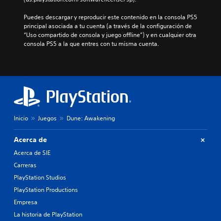
a
i
i
c
u
i
m
ó
c
l
a
g
Puedes descargar y reproducir este contenido en la consola PS5 
a
n
i
u
l
i
principal asociada a tu cuenta (a través de la configuración de 
n
e
ó
y
e
e
“Uso compartido de consola y juego offline”) y en cualquier otra 
e
s
n
e
s
n
consola PS5 a la que entres con tu misma cuenta.
r
p
p
d
.
d
a
e
r
i
o
q
c
e
á
u
u
í
d
l
n
e
f
e
o
n
p
i
f
g
i
e
c
i
o
v
r
a
n
h
e
m
p
i
Inicio
Juegos
Dune: Awakening
a
l
i
a
d
b
d
t
r
a
l
Acerca de
e
e
a
a
a
d
l
o
l
Acerca de SIE
d
i
e
t
t
Carreras
o
f
e
r
e
.
i
PlayStation Studios
r
o
r
c
l
s
n
PlayStation Productions
u
o
j
a
S
Empresa
l
f
u
t
u
t
á
g
La historia de PlayStation
i
b
a