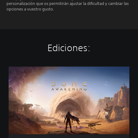
personalización que os permitirán ajustar la dificultad y cambiar las
opciones a vuestro gusto.
Ediciones:
E
d
i
c
i
ó
n
e
s
t
á
n