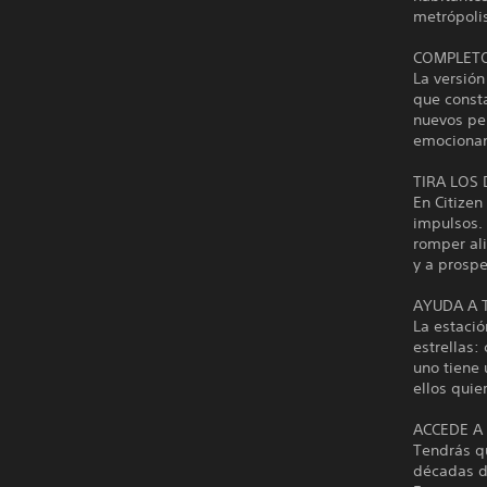
metrópoli
COMPLETO
La versión
que consta
nuevos per
emocionan
TIRA LOS
En Citizen
impulsos. 
romper ali
y a prosper
AYUDA A 
La estació
estrellas:
uno tiene 
ellos quie
ACCEDE A
Tendrás qu
décadas de