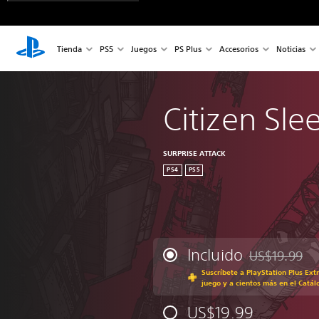
Tienda
PS5
Juegos
PS Plus
Accesorios
Noticias
Citizen Sle
SURPRISE ATTACK
PS4
PS5
Incluido
US$19.99
Rebajado del p
Suscríbete a PlayStation Plus Ext
juego y a cientos más en el Catál
US$19.99