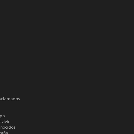
 aclamados
rpo
vivir
onocidos
traña