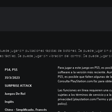
uede jugar sin pulsaciones rápidas de botones, Se puede jugar sin p
 táctiles, Se puede jugar sin vibración del control, Se puede jugar si
Para jugar a este juego en PS5, es posib
PS4, PS5
software a la versión más reciente. Au
PS5, es posible que falten algunas de l
31/3/2023
Consulta PlayStation.com/bc para obte
SURPRISE ATTACK
Las funciones en línea requieren una cu
Juegos De Rol
sujetas a los términos de servicio y a la
privacidad (playstation.com/Terms y pl
Inglés
policy).
Chino - Simplificado, Francés