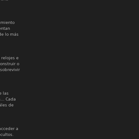
zamiento
entan
 de lo más
 relojes e
onstruir o
sobrevivir
e las
... Cada
áles de
acceder a
cultos.