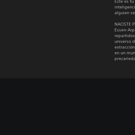
Este es tu
inteligenc
alguien se
NACISTE 
Essen-Arp
repartidos
universo d
extracción
en un mund
precarieda
A
S
l
e
t
p
e
u
r
e