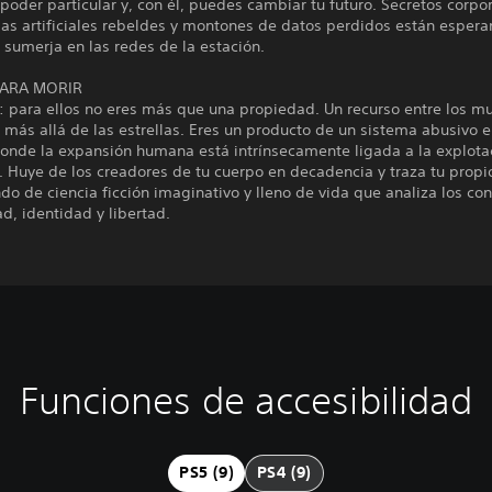
 poder particular y, con él, puedes cambiar tu futuro. Secretos corpor
ias artificiales rebeldes y montones de datos perdidos están esper
 sumerja en las redes de la estación.
PARA MORIR
: para ellos no eres más que una propiedad. Un recurso entre los m
 más allá de las estrellas. Eres un producto de un sistema abusivo 
onde la expansión humana está intrínsecamente ligada a la explotac
. Huye de los creadores de tu cuerpo en decadencia y traza tu prop
o de ciencia ficción imaginativo y lleno de vida que analiza los co
d, identidad y libertad.
Funciones de accesibilidad
PS5 (9)
PS4 (9)