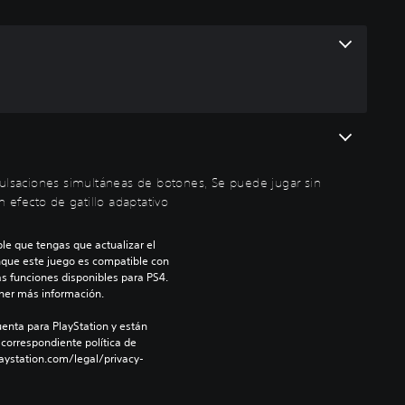
ulsaciones simultáneas de botones, Se puede jugar sin
n efecto de gatillo adaptativo
le que tengas que actualizar el 
nque este juego es compatible con 
as funciones disponibles para PS4. 
ner más información.
enta para PlayStation y están 
 correspondiente política de 
aystation.com/legal/privacy-