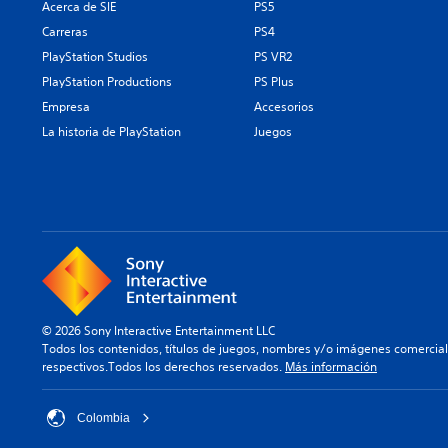
Acerca de SIE
PS5
c
g
o
a
Carreras
PS4
l
r
PlayStation Studios
PS VR2
o
y
PlayStation Productions
PS Plus
r
d
e
e
Empresa
Accesorios
s
s
La historia de PlayStation
Juegos
p
p
a
l
r
a
a
z
j
a
u
r
g
t
a
e
r
p
,
o
© 2026 Sony Interactive Entertainment LLC
t
r
Todos los contenidos, títulos de juegos, nombres y/o imágenes comercia
a
l
respectivos.Todos los derechos reservados.
Más información
m
o
b
s
i
m
Colombia
é
e
n
n