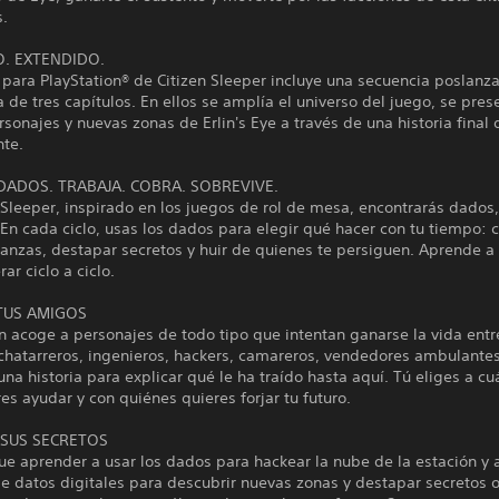
s.
. EXTENDIDO.
 para PlayStation® de Citizen Sleeper incluye una secuencia poslan
 de tres capítulos. En ellos se amplía el universo del juego, se pres
sonajes y nuevas zonas de Erlin's Eye a través de una historia final
te.
 DADOS. TRABAJA. COBRA. SOBREVIVE.
 Sleeper, inspirado en los juegos de rol de mesa, encontrarás dados,
En cada ciclo, usas los dados para elegir qué hacer con tu tiempo: c
anzas, destapar secretos y huir de quienes te persiguen. Aprende a 
ar ciclo a ciclo.
TUS AMIGOS
n acoge a personajes de todo tipo que intentan ganarse la vida entr
 chatarreros, ingenieros, hackers, camareros, vendedores ambulantes
una historia para explicar qué le ha traído hasta aquí. Tú eliges a cu
res ayudar y con quiénes quieres forjar tu futuro.
 SUS SECRETOS
e aprender a usar los dados para hackear la nube de la estación y 
 datos digitales para descubrir nuevas zonas y destapar secretos o