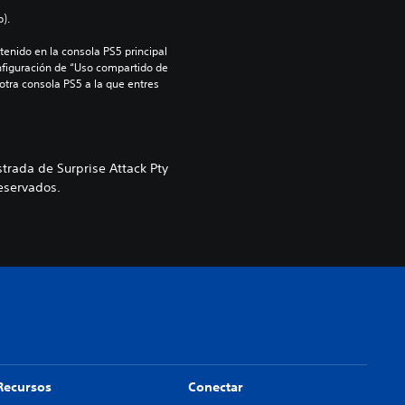
).
enido en la consola PS5 principal 
nfiguración de “Uso compartido de 
 otra consola PS5 a la que entres 
strada de Surprise Attack Pty
eservados.
Recursos
Conectar