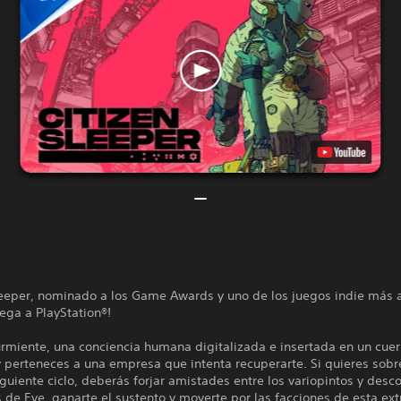
Sleeper, nominado a los Game Awards y uno de los juegos indie más
lega a PlayStation®!
urmiente, una conciencia humana digitalizada e insertada en un cue
, y perteneces a una empresa que intenta recuperarte. Si quieres sobre
iguiente ciclo, deberás forjar amistades entre los variopintos y desc
 de Eye, ganarte el sustento y moverte por las facciones de esta ex