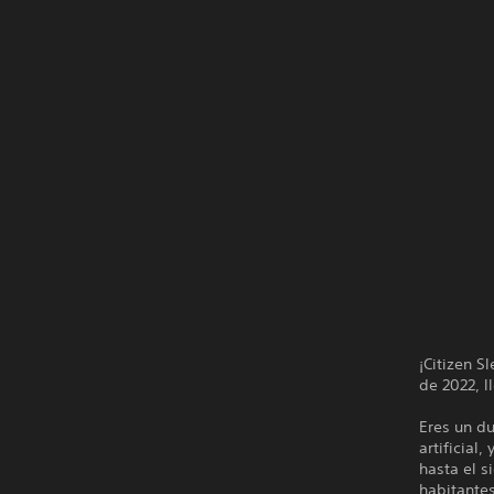
¡Citizen 
de 2022, l
Eres un d
artificial
hasta el s
habitantes