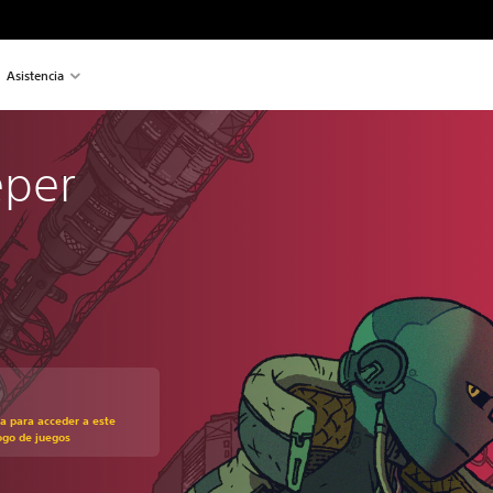
Asistencia
eper
recio original de US$19.99
ra para acceder a este
ogo de juegos