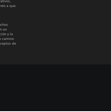
ativos,
ando a que
uchos
en un
ión y la
io camino
nceptos de