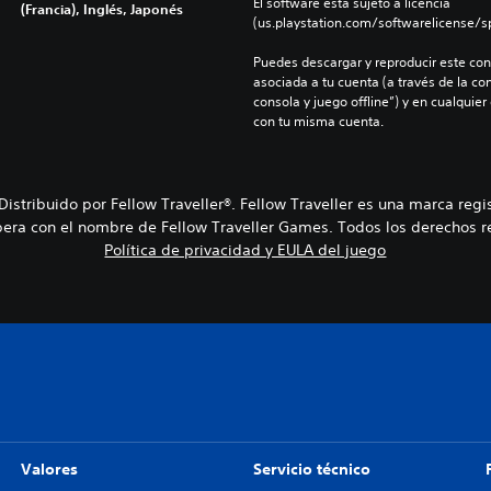
El software está sujeto a licencia 
(Francia), Inglés, Japonés
(us.playstation.com/softwarelicense/sp
Puedes descargar y reproducir este cont
asociada a tu cuenta (a través de la co
consola y juego offline”) y en cualquier
con tu misma cuenta.
stribuido por Fellow Traveller®. Fellow Traveller es una marca regi
pera con el nombre de Fellow Traveller Games. Todos los derechos r
Política de privacidad y EULA del juego
Valores
Servicio técnico