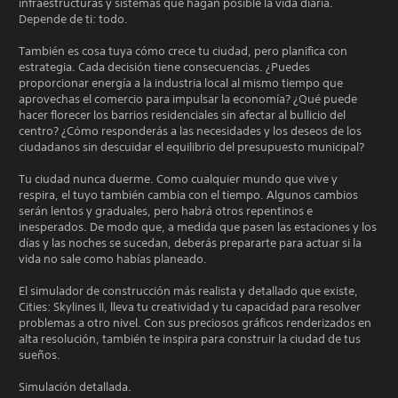
infraestructuras y sistemas que hagan posible la vida diaria.
Depende de ti: todo.
También es cosa tuya cómo crece tu ciudad, pero planifica con
estrategia. Cada decisión tiene consecuencias. ¿Puedes
proporcionar energía a la industria local al mismo tiempo que
aprovechas el comercio para impulsar la economía? ¿Qué puede
hacer florecer los barrios residenciales sin afectar al bullicio del
centro? ¿Cómo responderás a las necesidades y los deseos de los
ciudadanos sin descuidar el equilibrio del presupuesto municipal?
Tu ciudad nunca duerme. Como cualquier mundo que vive y
respira, el tuyo también cambia con el tiempo. Algunos cambios
serán lentos y graduales, pero habrá otros repentinos e
inesperados. De modo que, a medida que pasen las estaciones y los
días y las noches se sucedan, deberás prepararte para actuar si la
vida no sale como habías planeado.
El simulador de construcción más realista y detallado que existe,
Cities: Skylines II, lleva tu creatividad y tu capacidad para resolver
problemas a otro nivel. Con sus preciosos gráficos renderizados en
alta resolución, también te inspira para construir la ciudad de tus
sueños.
Simulación detallada.