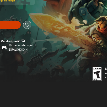
ogo de juegos
Versión para PS4
Vibración del control
DUALSHOCK 4
D
m
s