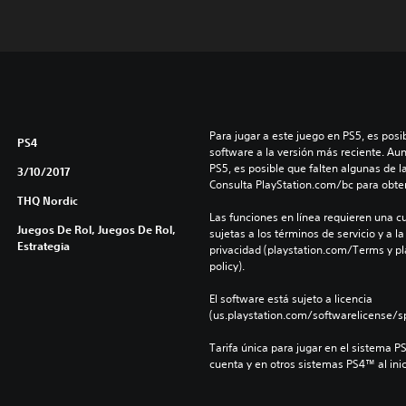
Para jugar a este juego en PS5, es posib
PS4
software a la versión más reciente. Au
PS5, es posible que falten algunas de l
3/10/2017
Consulta PlayStation.com/bc para obte
THQ Nordic
Las funciones en línea requieren una cu
Juegos De Rol, Juegos De Rol,
sujetas a los términos de servicio y a la
Estrategia
privacidad (playstation.com/Terms y pl
policy).
El software está sujeto a licencia 
(us.playstation.com/softwarelicense/sp
Tarifa única para jugar en el sistema P
cuenta y en otros sistemas PS4™ al inic