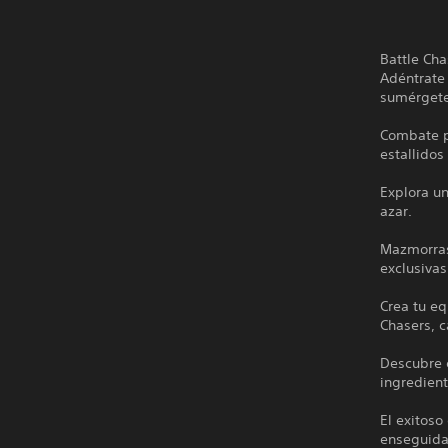
Battle Cha
Adéntrate 
sumérgete
Combate p
estallidos
Explora u
azar.
Mazmorras
exclusivas
Crea tu eq
Chasers, c
Descubre 
ingredient
El exitoso
enseguida 