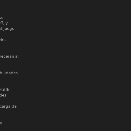
o.
G, y
l juego.
bles
recerán al
bilidades
Battle
ades.
ecarga de
 y