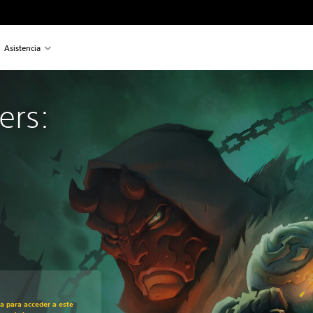
Asistencia
ers: 
recio original de US$29.99
ra para acceder a este