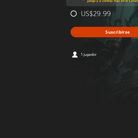
juego y a cientos más en el Catál
US$29.99
Suscribirse
1 jugador