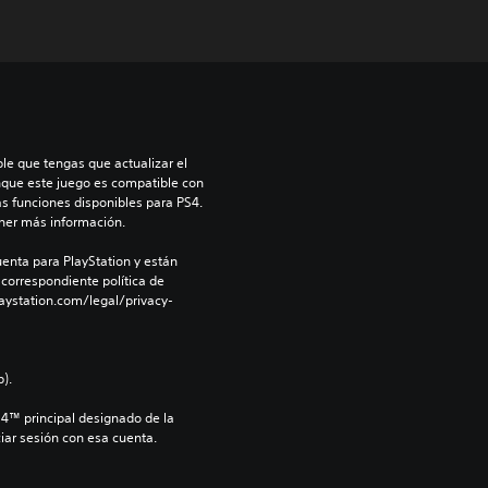
le que tengas que actualizar el 
nque este juego es compatible con 
as funciones disponibles para PS4. 
ner más información.
enta para PlayStation y están 
 correspondiente política de 
aystation.com/legal/privacy-
).
S4™ principal designado de la 
iar sesión con esa cuenta.