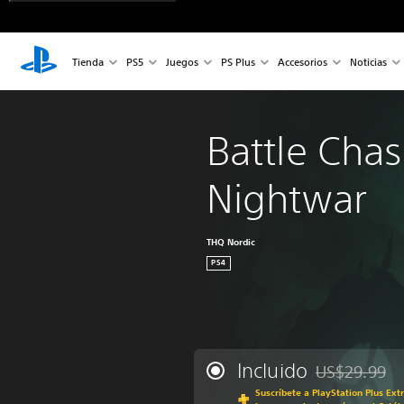
Tienda
PS5
Juegos
PS Plus
Accesorios
Noticias
Battle Chas
Nightwar
THQ Nordic
PS4
Incluido
US$29.99
Rebajado del p
Suscríbete a PlayStation Plus Ext