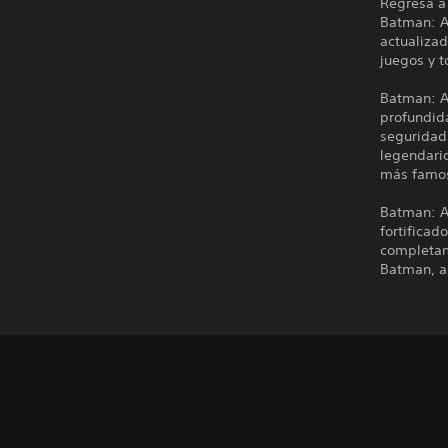
Regresa a 
Batman: A
actualiza
juegos y t
Batman: A
profundida
seguridad 
legendario
más famos
Batman: A
fortificad
completam
Batman, a