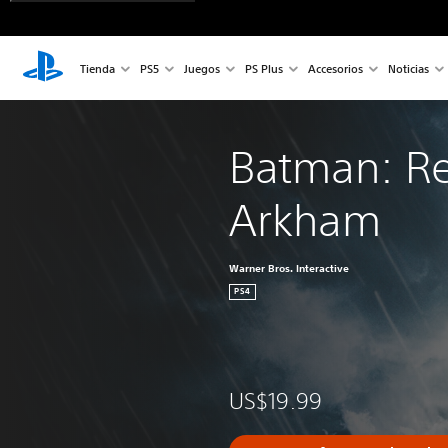
Tienda
PS5
Juegos
PS Plus
Accesorios
Noticias
Batman: Re
Arkham
Warner Bros. Interactive
PS4
US$19.99