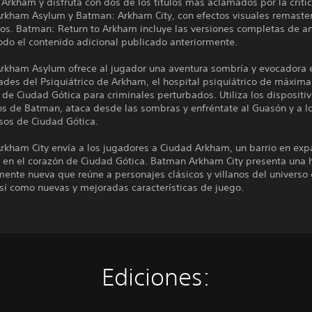
Arkham y disfruta con dos de los títulos más aclamados por la crític
rkham Asylum y Batman: Arkham City, con efectos visuales remaste
dos. Batman: Return to Arkham incluye las versiones completas de 
odo el contenido adicional publicado anteriormente.
rkham Asylum ofrece al jugador una aventura sombría y evocadora 
des del Psiquiátrico de Arkham, el hospital psiquiátrico de máxima
de Ciudad Gótica para criminales perturbados. Utiliza los dispositi
s de Batman, ataca desde las sombras y enfréntate al Guasón y a lo
os de Ciudad Gótica.
rkham City envía a los jugadores a Ciudad Arkham, un barrio en exp
o en el corazón de Ciudad Gótica. Batman Arkham City presenta una h
ente nueva que reúne a personajes clásicos y villanos del universo
sí como nuevas y mejoradas características de juego.
Ediciones: