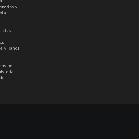
a:
rizados y
ambos
en las
vos
s villanos
ansión
istoria
 de