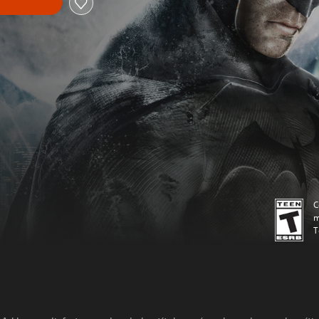
C
m
T