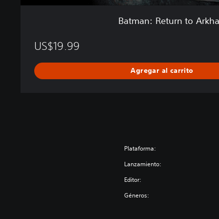
r
k
Batman: Return to Arkh
h
a
US$19.99
m
Agregar al carrito
Plataforma:
Lanzamiento:
Editor:
Géneros: