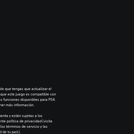
le que tengas que actualizar el 
nque este juego es compatible con 
as funciones disponibles para PS4. 
ner más información.
enta y están sujetas a los 
te política de privacidad (visita 
os términos de servicio y las 
 de tu país).