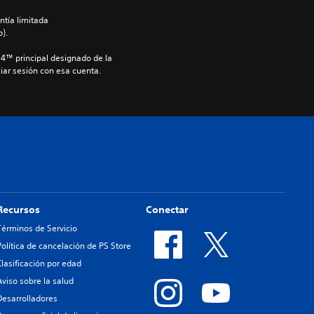
ntía limitada 
).
S4™ principal designado de la 
iar sesión con esa cuenta.
Recursos
Conectar
Términos de Servicio
Política de cancelación de PS Store
Clasificación por edad
Aviso sobre la salud
Desarrolladores