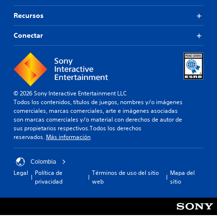
r
t
a
n
Recursos
e
r
a
.
s
t
Conectar
i
i
n
C
v
m
o
o
a
p
m
r
n
o
e
t
d
d
© 2026 Sony Interactive Entertainment LLC
e
i
e
Todos los contenidos, títulos de juegos, nombres y/o imágenes
n
d
f
comerciales, marcas comerciales, arte e imágenes asociadas
e
a
i
son marcas comerciales y/o material con derechos de autor de
r
d
n
sus propietarios respectivos.Todos los derechos
p
v
i
reservados.
Más información
u
i
d
l
o
s
.
s
Colombia
u
a
Legal
Política de
Términos de uso del sitio
Mapa del
a
privacidad
web
sitio
d
l
V
o
(
e
s
a
l
b
v
o