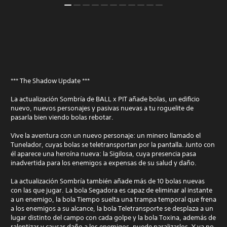
*** The Shadow Update ***
La actualización Sombría de BALL x PIT añade bolas, un edificio
nuevo, nuevos personajes y pasivas nuevas a tu roguelite de
pasarla bien viendo bolas rebotar.
Vive la aventura con un nuevo personaje: un minero llamado el
Tunelador, cuyas bolas se teletransportan por la pantalla. Junto con
él aparece una heroína nueva: la Sigilosa, cuya presencia pasa
inadvertida para los enemigos a expensas de su salud y daño.
La actualización Sombría también añade más de 10 bolas nuevas
con las que jugar. La bola Segadora es capaz de eliminar al instante
a un enemigo, la bola Tiempo suelta una trampa temporal que frena
a los enemigos a su alcance, la bola Teletransporte se desplaza a un
lugar distinto del campo con cada golpe y la bola Toxina, además de
ralentizar y causar daño a los enemigos, puede paralizarlos. Y ya no