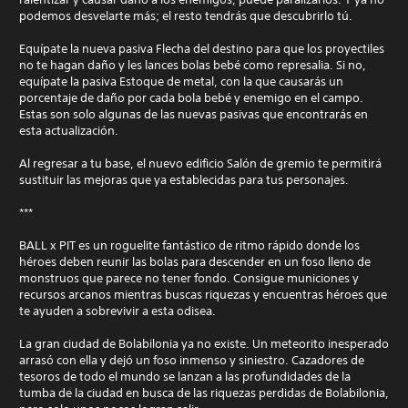
podemos desvelarte más; el resto tendrás que descubrirlo tú.
Equípate la nueva pasiva Flecha del destino para que los proyectiles
no te hagan daño y les lances bolas bebé como represalia. Si no,
equípate la pasiva Estoque de metal, con la que causarás un
porcentaje de daño por cada bola bebé y enemigo en el campo.
Estas son solo algunas de las nuevas pasivas que encontrarás en
esta actualización.
Al regresar a tu base, el nuevo edificio Salón de gremio te permitirá
sustituir las mejoras que ya establecidas para tus personajes.
***
BALL x PIT es un roguelite fantástico de ritmo rápido donde los
héroes deben reunir las bolas para descender en un foso lleno de
monstruos que parece no tener fondo. Consigue municiones y
recursos arcanos mientras buscas riquezas y encuentras héroes que
te ayuden a sobrevivir a esta odisea.
La gran ciudad de Bolabilonia ya no existe. Un meteorito inesperado
arrasó con ella y dejó un foso inmenso y siniestro. Cazadores de
tesoros de todo el mundo se lanzan a las profundidades de la
tumba de la ciudad en busca de las riquezas perdidas de Bolabilonia,