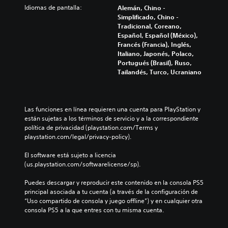
l
ú
f
(
Idiomas de pantalla:
Alemán, Chino -
i
o
m
í
H
Simplificado, Chino -
z
s
e
o
U
Tradicional, Coreano,
a
p
n
g
D
Español, Español (México),
r
o
e
e
)
Francés (Francia), Inglés,
í
r
s
n
s
Italiano, Japonés, Polaco,
n
q
d
e
e
Portugués (Brasil), Ruso,
t
u
e
r
p
Tailandés, Turco, Ucraniano
e
e
a
a
r
g
e
u
l
e
r
l
d
d
s
a
j
i
e
e
m
Las funciones en línea requieren una cuenta para PlayStation y 
u
o
l
n
e
están sujetas a los términos de servicio y a la correspondiente 
e
i
j
t
n
política de privacidad (playstation.com/Terms y 
g
n
u
a
t
playstation.com/legal/privacy-policy).
o
d
e
d
e
n
i
g
e
l
El software está sujeto a licencia 
o
v
o
u
o
(us.playstation.com/softwarelicense/sp).
i
i
e
n
s
n
d
l
a
c
Puedes descargar y reproducir este contenido en la consola PS5 
c
u
i
m
o
principal asociada a tu cuenta (a través de la configuración de 
l
a
g
a
n
“Uso compartido de consola y juego offline”) y en cualquier otra 
u
l
i
n
t
consola PS5 a la que entres con tu misma cuenta.
y
e
e
e
r
e
s
n
r