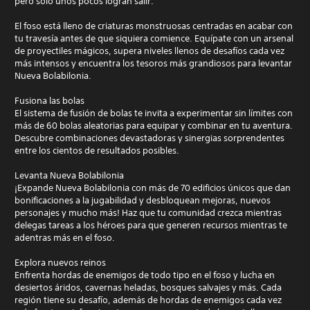
pero solo unos pocos logran salir.
El foso está lleno de criaturas monstruosas centradas en acabar con
tu travesía antes de que siquiera comience. Equípate con un arsenal
de proyectiles mágicos, supera niveles llenos de desafíos cada vez
más intensos y encuentra los tesoros más grandiosos para levantar
Nueva Bolabilonia.
Fusiona las bolas
El sistema de fusión de bolas te invita a experimentar sin límites con
más de 60 bolas aleatorias para equipar y combinar en tu aventura.
Descubre combinaciones devastadoras y sinergias sorprendentes
entre los cientos de resultados posibles.
Levanta Nueva Bolabilonia
¡Expande Nueva Bolabilonia con más de 70 edificios únicos que dan
bonificaciones a la jugabilidad y desbloquean mejoras, nuevos
personajes y mucho más! Haz que tu comunidad crezca mientras
delegas tareas a los héroes para que generen recursos mientras te
adentras más en el foso.
Explora nuevos reinos
Enfrenta hordas de enemigos de todo tipo en el foso y lucha en
desiertos áridos, cavernas heladas, bosques salvajes y más. Cada
región tiene su desafío, además de hordas de enemigos cada vez