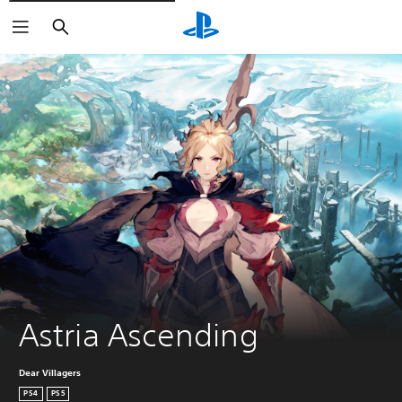
Buscar
Astria Ascending
Dear Villagers
PS4
PS5