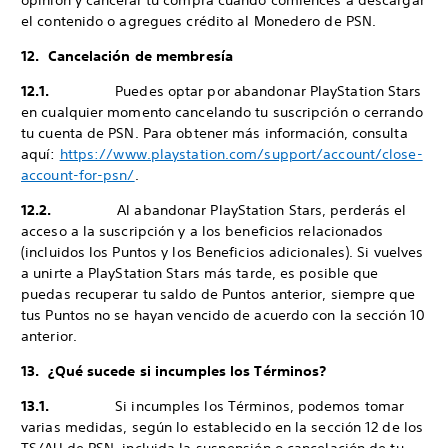
opinión y cancelar tu compra cuando comiences a descargar
el contenido o agregues crédito al Monedero de PSN.
12. Cancelación de membresía
12.1.
Puedes optar por abandonar PlayStation Stars
en cualquier momento cancelando tu suscripción o cerrando
tu cuenta de PSN. Para obtener más información, consulta
aquí:
https://www.playstation.com/support/account/close-
account-for-psn/
.
12.2.
Al abandonar PlayStation Stars, perderás el
acceso a la suscripción y a los beneficios relacionados
(incluidos los Puntos y los Beneficios adicionales). Si vuelves
a unirte a PlayStation Stars más tarde, es posible que
puedas recuperar tu saldo de Puntos anterior, siempre que
tus Puntos no se hayan vencido de acuerdo con la sección 10
anterior.
13. ¿Qué sucede si incumples los Términos?
13.1.
Si incumples los Términos, podemos tomar
varias medidas, según lo establecido en la sección 12 de los