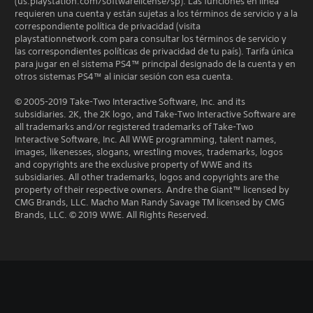
(us.playstation.com/softwarelicense/sp). Las funciones en línea
requieren una cuenta y están sujetas a los términos de servicio y a la
correspondiente política de privacidad (visita
playstationnetwork.com para consultar los términos de servicio y
las correspondientes políticas de privacidad de tu país). Tarifa única
para jugar en el sistema PS4™ principal designado de la cuenta y en
otros sistemas PS4™ al iniciar sesión con esa cuenta.
© 2005-2019 Take-Two Interactive Software, Inc. and its
subsidiaries. 2K, the 2K logo, and Take-Two Interactive Software are
all trademarks and/or registered trademarks of Take-Two
Interactive Software, Inc. All WWE programming, talent names,
images, likenesses, slogans, wrestling moves, trademarks, logos
and copyrights are the exclusive property of WWE and its
subsidiaries. All other trademarks, logos and copyrights are the
property of their respective owners. Andre the Giant™ licensed by
CMG Brands, LLC. Macho Man Randy Savage TM licensed by CMG
Brands, LLC. © 2019 WWE. All Rights Reserved.