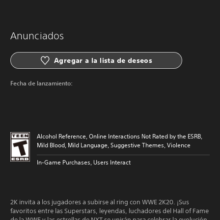
Anunciados
Agregar a la lista de deseos
Fecha de lanzamiento:
Alcohol Reference, Online Interactions Not Rated by the ESRB,
Mild Blood, Mild Language, Suggestive Themes, Violence
In-Game Purchases, Users Interact
2K invita a los jugadores a subirse al ring con WWE 2K20. ¡Sus
favoritos entre las Superstars, leyendas, luchadores del Hall of Fame
de la WWE y las estrellas de NXT se unirán para celebrar la evolución