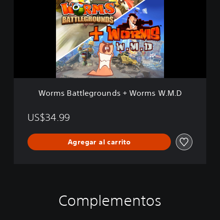
m
s
B
a
t
t
l
e
g
r
Worms Battlegrounds + Worms W.M.D
o
u
n
US$34.99
d
s
Agregar al carrito
+
W
o
r
m
s
Complementos
W
.
M