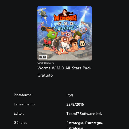
.
D
PS4
COMPLEMENTO
Worms W.M.D All-Stars Pack
Gratuito
Plataforma:
PS4
Lanzamiento:
23/8/2016
Editor:
Team17 Software Ltd.
Géneros:
Estrategia, Estrategia,
Estrategia