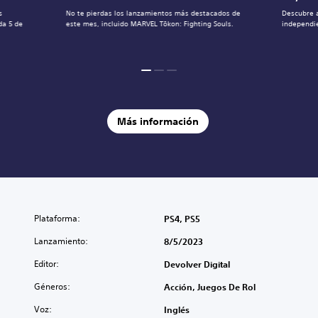
s
No te pierdas los lanzamientos más destacados de
Descubre 
da 5 de
este mes, incluido MARVEL Tōkon: Fighting Souls.
independie
Más información
Plataforma:
PS4, PS5
Lanzamiento:
8/5/2023
Editor:
Devolver Digital
Géneros:
Acción, Juegos De Rol
Voz:
Inglés