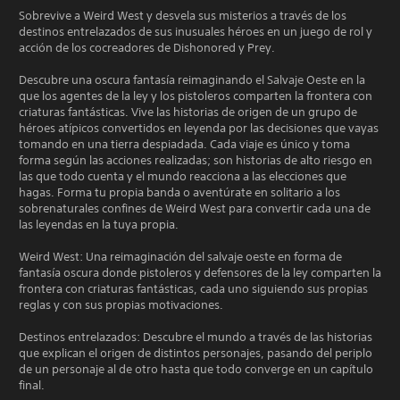
Sobrevive a Weird West y desvela sus misterios a través de los
destinos entrelazados de sus inusuales héroes en un juego de rol y
acción de los cocreadores de Dishonored y Prey.
Descubre una oscura fantasía reimaginando el Salvaje Oeste en la
que los agentes de la ley y los pistoleros comparten la frontera con
criaturas fantásticas. Vive las historias de origen de un grupo de
héroes atípicos convertidos en leyenda por las decisiones que vayas
tomando en una tierra despiadada. Cada viaje es único y toma
forma según las acciones realizadas; son historias de alto riesgo en
las que todo cuenta y el mundo reacciona a las elecciones que
hagas. Forma tu propia banda o aventúrate en solitario a los
sobrenaturales confines de Weird West para convertir cada una de
las leyendas en la tuya propia.
Weird West: Una reimaginación del salvaje oeste en forma de
fantasía oscura donde pistoleros y defensores de la ley comparten la
frontera con criaturas fantásticas, cada uno siguiendo sus propias
reglas y con sus propias motivaciones.
Destinos entrelazados: Descubre el mundo a través de las historias
que explican el origen de distintos personajes, pasando del periplo
de un personaje al de otro hasta que todo converge en un capítulo
final.