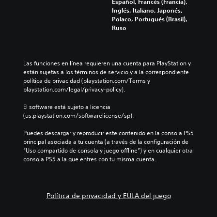
r
Español, Francés (Francia),
a
o
j
d
e
Inglés, Italiano, Japonés,
l
l
u
e
d
Polaco, Portugués (Brasil),
m
e
e
a
e
Ruso
e
s
g
u
f
n
a
o
d
i
t
u
e
i
n
e
n
n
o
i
s
a
Las funciones en línea requieren una cuenta para PlayStation y 
c
i
d
u
d
están sujetas a los términos de servicio y a la correspondiente 
u
n
o
b
i
política de privacidad (playstation.com/Terms y 
a
d
s
t
s
playstation.com/legal/privacy-policy).
l
i
p
i
p
q
v
a
t
o
El software está sujeto a licencia 
u
i
r
u
s
(us.playstation.com/softwarelicense/sp).
i
d
a
l
i
e
u
c
a
c
Puedes descargar y reproducir este contenido en la consola PS5 
r
a
o
d
i
principal asociada a tu cuenta (a través de la configuración de 
m
l
m
o
ó
“Uso compartido de consola y juego offline”) y en cualquier otra 
o
e
u
.
n
consola PS5 a la que entres con tu misma cuenta.
m
s
n
p
e
.
i
r
n
c
e
t
a
d
Política de privacidad y EULA del juego
A
o
r
e
.
u
t
f
d