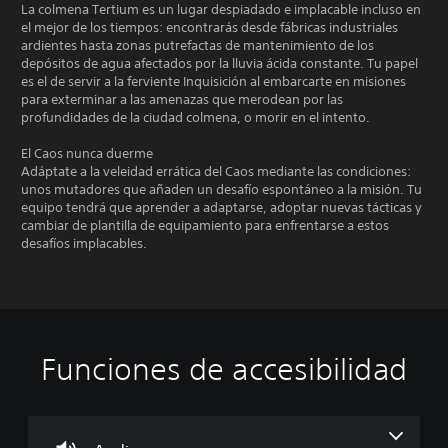
La colmena Tertium es un lugar despiadado e implacable incluso en
el mejor de los tiempos: encontrarás desde fábricas industriales
ardientes hasta zonas putrefactas de mantenimiento de los
depósitos de agua afectados por la lluvia ácida constante. Tu papel
es el de servir a la ferviente Inquisición al embarcarte en misiones
para exterminar a las amenazas que merodean por las
profundidades de la ciudad colmena, o morir en el intento.
El Caos nunca duerme
Adáptate a la veleidad errática del Caos mediante las condiciones:
unos mutadores que añaden un desafío espontáneo a la misión. Tu
equipo tendrá que aprender a adaptarse, adoptar nuevas tácticas y
cambiar de plantilla de equipamiento para enfrentarse a estos
desafíos implacables.
Funciones de accesibilidad
C
S
R
R
C
o
u
e
e
h
n
b
a
c
a
t
t
s
o
t
r
í
i
r
r