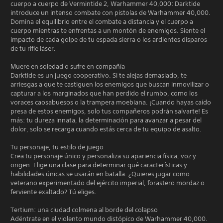
cuerpo a cuerpo de Vermintide 2, Warhammer 40,000: Darktide
introduce un intenso combate con pistolas de Warhammer 40,000.
Domina el equilibrio entre el combate a distancia y el cuerpo a
cuerpo mientras te enfrentas a un montón de enemigos. Siente el
impacto de cada golpe de tu espada sierra o los ardientes disparos
de tu rifle láser.
Muere en soledad o sufre en compañía
Darktide es un juego cooperativo. Si te alejas demasiado, te
arriesgas a que te castiguen los enemigos que buscan inmovilizar o
capturar a los marginados que han perdido el rumbo, como los
voraces caosabuesos o la trampera moebiana. ¡Cuando hayas caído
presa de estos enemigos, solo tus compañeros podrán salvarte! Es
más: tu dureza innata, la determinación para avanzar a pesar del
dolor, solo se recarga cuando estás cerca de tu equipo de asalto.
Tu personaje, tu estilo de juego
Crea tu personaje único y personaliza su apariencia física, voz y
origen. Elige una clase para determinar qué características y
habilidades únicas se usarán en batalla. ¿Quieres jugar como
veterano experimentado del ejército imperial, forastero mordaz o
ferviente exaltado? Tú eliges.
Tertium: una ciudad colmena al borde del colapso
Adéntrate en el violento mundo distópico de Warhammer 40,000.