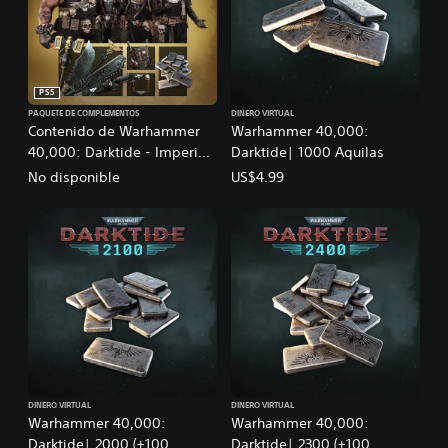
PS5
PAQUETE DE COMPLEMENTOS
DINERO VIRTUAL
Contenido de Warhammer
Warhammer 40,000:
40,000: Darktide - Imperial
Darktide| 1000 Aquilas
Edition
No disponible
US$4.99
DINERO VIRTUAL
DINERO VIRTUAL
Warhammer 40,000:
Warhammer 40,000:
Darktide| 2000 (+100
Darktide| 2300 (+100