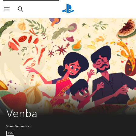
Buscar
Venba
Visai Games Inc.
PS5