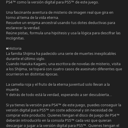
PS4™ como la versión digital para PS5™ de este juego.
Una fascinante aventura de misterio de imagen real que gira en
torno al tema de la vida eterna.
Resuelve un enigma ancestral usando tus dotes deductivas para
esclarecer la verdad.
Reúne pistas, formula una hipótesis y usa la lógica para descifrar las
incógnitas.
■Historia
La familia Shijima ha padecido una serie de muertes inexplicables
durante el último siglo.
Cuando Haruka Kagami, una escritora de novelas de misterio, visita
a los Shijima, se topará con cuatro casos de asesinato diferentes que
ocurrieron en distintas épocas.
La camelia roja y el fruto de la eterna juventud solo llevan a la
muerte.
Y detrás de todo está la verdad, esperando a ser descubierta…
Si ya tienes la versión para PS4™ de este juego, puedes conseguir la
versión digital para PS5™ sin coste adicional y sin necesidad de
comprar este producto. Quienes tengan el disco de juego de PS4™
deberán introducirlo en la consola PS5™ cada vez que quieran
descargar o jugar a la versión digital para PS5™. Quienes tengan el