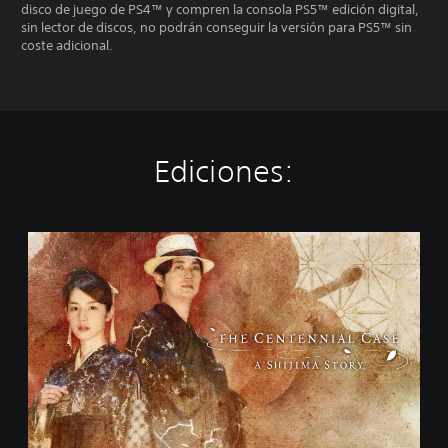
disco de juego de PS4™ y compren la consola PS5™ edición digital,
sin lector de discos, no podrán conseguir la versión para PS5™ sin
coste adicional.
Ediciones:
T
h
e
C
e
n
t
e
n
n
i