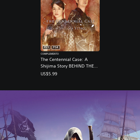
e
m
o
)
PS5
PS4
COMPLEMENTO
The Centennial Case: A
Shijima Story BEHIND THE
SCENES
US$5.99