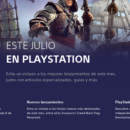
ESTE JULIO
EN PLAYSTATION
Echa un vistazo a los mejores lanzamientos de este mes,
junto con artículos especializados, guías y más.
Nuevos lanzamientos
PlayStat
s
Echa un vistazo a los títulos nuevos más destacados
Descubre a
ada 8 de
de este mes, entre ellos Assassin's Creed Black Flag
independi
Resynced.
Denshatta