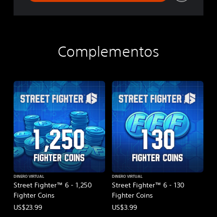
e
r
s
E
d
Complementos
i
t
i
o
n
DINERO VIRTUAL
DINERO VIRTUAL
Street Fighter™ 6 - 1,250
Street Fighter™ 6 - 130
Fighter Coins
Fighter Coins
US$23.99
US$3.99