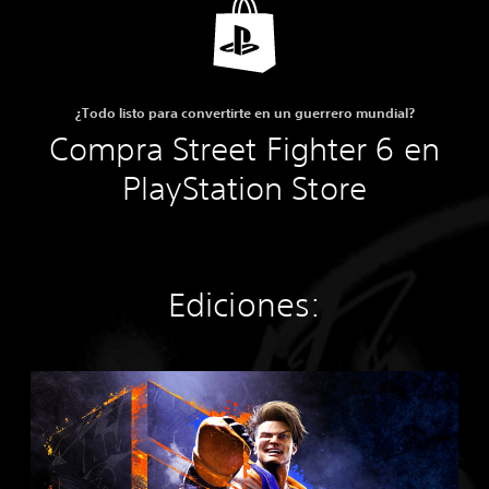
¿Todo listo para convertirte en un guerrero mundial?
Compra Street Fighter 6 en
PlayStation Store
Ediciones:
S
t
a
n
d
a