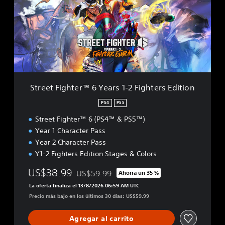
e
t
F
i
g
h
t
e
r
Street Fighter™ 6 Years 1-2 Fighters Edition
™
6
PS4
PS5
Y
Street Fighter™ 6 (PS4™ & PS5™)
e
a
Year 1 Character Pass
r
Year 2 Character Pass
s
Y1-2 Fighters Edition Stages & Colors
1
-
US$38.99
US$59.99
Ahorra un 35 %
2
Rebajado del precio original de US$59.99
F
La oferta finaliza el 13/8/2026 06:59 AM UTC
i
Precio más bajo en los últimos 30 días: US$59.99
g
h
Agregar al carrito
t