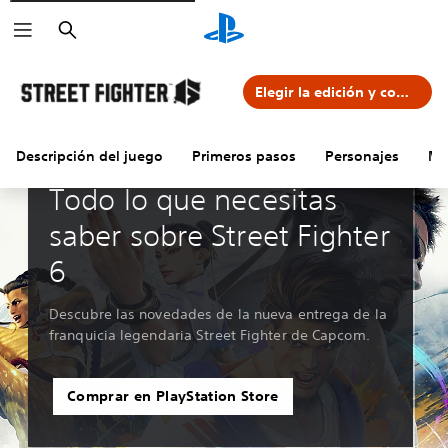
Buscar
Elegir la edición y comprar
Descripción del juego
Primeros pasos
Personajes
Me
Guías y editoriales
Todo lo que necesitas
saber sobre Street Fighter
6
Descubre las novedades de la nueva entrega de la
franquicia legendaria Street Fighter de Capcom.
Comprar en PlayStation Store