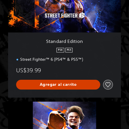
r
d
E
d
i
t
i
Standard Edition
o
n
PS4
PS5
Street Fighter™ 6 (PS4™ & PS5™)
US$39.99
Agregar al carrito
S
t
r
e
e