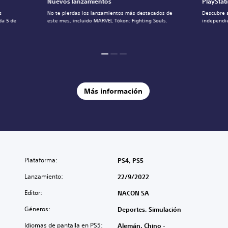
Nuevos lanzamientos
PlayStat
s
No te pierdas los lanzamientos más destacados de
Descubre 
da 5 de
este mes, incluido MARVEL Tōkon: Fighting Souls.
independie
Más información
Plataforma:
PS4, PS5
Lanzamiento:
22/9/2022
Editor:
NACON SA
Géneros:
Deportes, Simulación
Idiomas de pantalla en PS5:
Alemán, Chino -