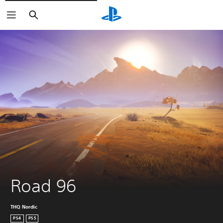
Buscar
Road 96
THQ Nordic
PS4
PS5