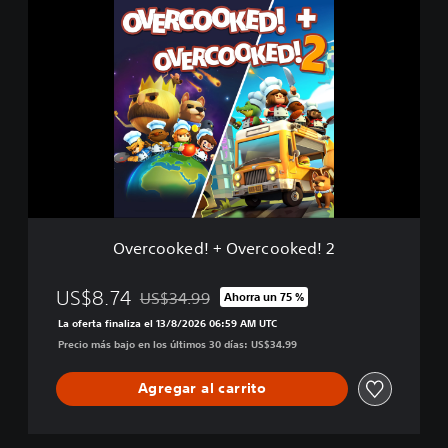
O
v
e
r
c
o
o
k
e
d
!
+
O
Overcooked! + Overcooked! 2
v
e
r
US$8.74
US$34.99
Ahorra un 75 %
Rebajado del precio original de US$34.99
c
La oferta finaliza el 13/8/2026 06:59 AM UTC
o
Precio más bajo en los últimos 30 días: US$34.99
o
k
e
Agregar al carrito
d
!
2