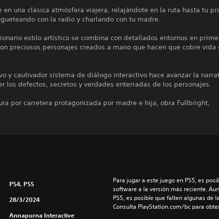
en una clásica atmósfera viajera, relajándote en la ruta hasta tu p
ugueteando con la radio y charlando con tu madre.
ionario estilo artístico se combina con detallados entornos en prime
con preciosos personajes creados a mano que hacen que cobre vida 
vo y cautivador sistema de diálogo interactivo hace avanzar la narrat
r los defectos, secretos y verdades enterradas de los personajes.
ra por carretera protagonizada por madre e hija, obra Fullbright,
Para jugar a este juego en PS5, es posib
PS4, PS5
software a la versión más reciente. Au
PS5, es posible que falten algunas de l
28/3/2024
Consulta PlayStation.com/bc para obte
Annapurna Interactive