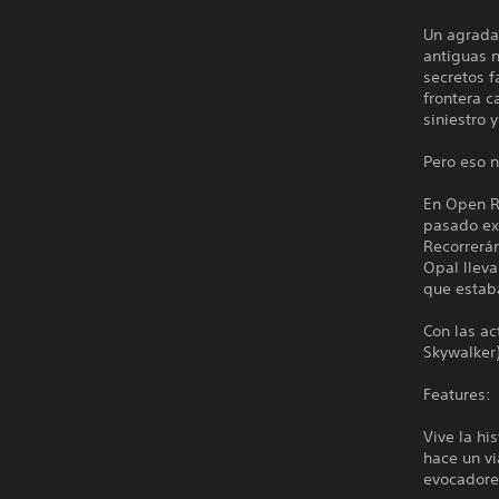
Un agrada
antiguas n
secretos f
frontera 
siniestro 
Pero eso n
En Open R
pasado ex
Recorrerán
Opal lleva
que estaba
Con las ac
Skywalker)
Features:
Vive la h
hace un vi
evocadore