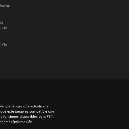
róximo
ra
esta
iva,
le que tengas que actualizar el 
nque este juego es compatible con 
as funciones disponibles para PS4. 
ner más información.