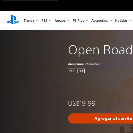
Tienda
PS5
Juegos
PS Plus
Accesorios
Noticias
Open Road
Annapurna Interactive
PS4
PS5
US$19.99
Agregar al carrito