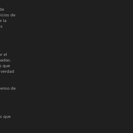
 de
icios de
e la
ás
r el
nadas.
as que
a verdad
scenso de
os que