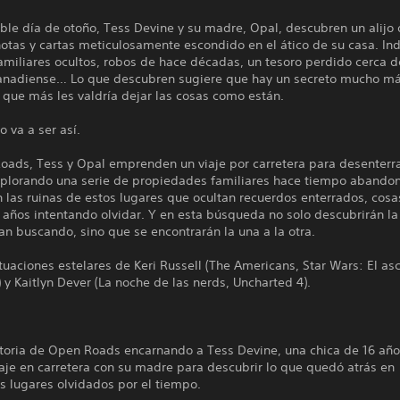
ble día de otoño, Tess Devine y su madre, Opal, descubren un alijo
otas y cartas meticulosamente escondido en el ático de su casa. Ind
amiliares ocultos, robos de hace décadas, un tesoro perdido cerca d
canadiense… Lo que descubren sugiere que hay un secreto mucho m
y que más les valdría dejar las cosas como están.
o va a ser así.
oads, Tess y Opal emprenden un viaje por carretera para desenterra
plorando una serie de propiedades familiares hace tiempo abando
 las ruinas de estos lugares que ocultan recuerdos enterrados, cos
 años intentando olvidar. Y en esta búsqueda no solo descubrirán l
n buscando, sino que se encontrarán la una a la otra.
tuaciones estelares de Keri Russell (The Americans, Star Wars: El a
 y Kaitlyn Dever (La noche de las nerds, Uncharted 4).
istoria de Open Roads encarnando a Tess Devine, una chica de 16 añ
aje en carretera con su madre para descubrir lo que quedó atrás en
s lugares olvidados por el tiempo.