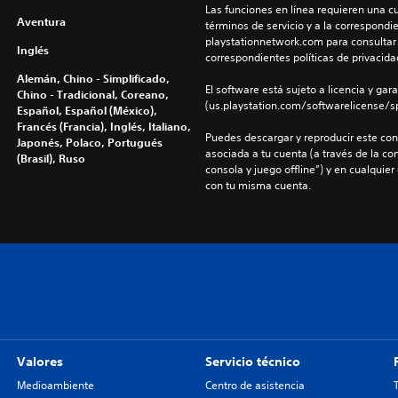
Las funciones en línea requieren una cu
Aventura
términos de servicio y a la correspondien
playstationnetwork.com para consultar l
Inglés
correspondientes políticas de privacidad
Alemán, Chino - Simplificado,
El software está sujeto a licencia y gara
Chino - Tradicional, Coreano,
(us.playstation.com/softwarelicense/sp
Español, Español (México),
Francés (Francia), Inglés, Italiano,
Puedes descargar y reproducir este cont
Japonés, Polaco, Portugués
asociada a tu cuenta (a través de la co
(Brasil), Ruso
consola y juego offline”) y en cualquier
con tu misma cuenta.
Valores
Servicio técnico
Medioambiente
Centro de asistencia