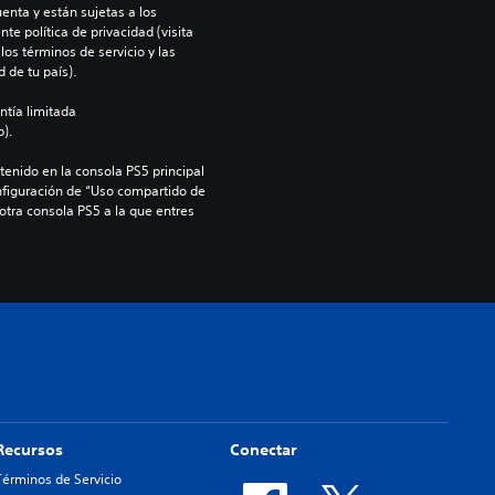
enta y están sujetas a los 
te política de privacidad (visita 
os términos de servicio y las 
 de tu país).
ntía limitada 
).
enido en la consola PS5 principal 
nfiguración de “Uso compartido de 
 otra consola PS5 a la que entres 
Recursos
Conectar
Términos de Servicio