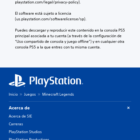
p
t
)
playstation.com/legal/privacy-policy).
r
d
f
a
e
a
E
e
i
n
c
El software está sujeto a licencia 
n
l
a
n
t
i
(us.playstation.com/softwarelicense/sp).
j
d
u
i
a
e
u
d
e
d
l
r
Puedes descargar y reproducir este contenido en la consola PS5 
e
i
o
l
E
t
principal asociada a tu cuenta (a través de la configuración de 
g
o
.
a
l
a
“Uso compartido de consola y juego offline”) y en cualquier otra 
o
p
s
t
r
consola PS5 a la que entres con tu misma cuenta.
s
a
d
e
e
R
o
r
e
x
a
e
l
a
v
t
s
a
c
q
i
o
i
m
u
o
s
d
g
e
e
r
u
e
n
n
s
d
a
m
a
t
e
l
a
e
c
e
Inicio
Juegos
Minecraft Legends
a
i
n
i
t
i
i
z
ú
ó
o
n
d
a
Acerca de
s
n
r
c
é
c
y
.
i
Acerca de SIE
l
n
i
d
u
o
t
Carreras
ó
e
y
i
S
s
n
v
PlayStation Studios
e
c
e
d
f
i
s
a
PlayStation Productions