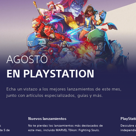
AGOSTO
EN PLAYSTATION
Echa un vistazo a los mejores lanzamientos de este mes,
junto con artículos especializados, guías y más.
Nuevos lanzamientos
PlayStat
s
No te pierdas los lanzamientos más destacados de
Descubre 
da 5 de
este mes, incluido MARVEL Tōkon: Fighting Souls.
independie