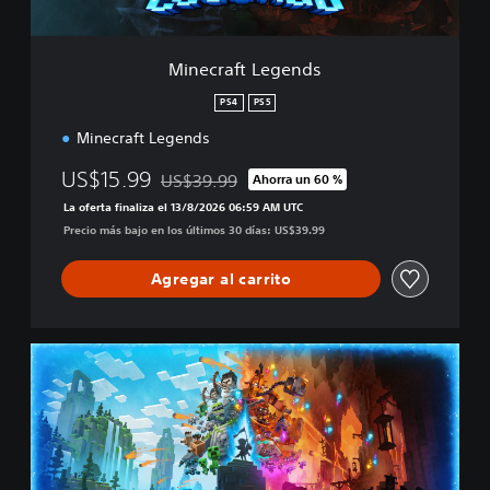
e
g
e
Minecraft Legends
n
d
PS4
PS5
s
Minecraft Legends
US$15.99
US$39.99
Ahorra un 60 %
Rebajado del precio original de US$39.99
La oferta finaliza el 13/8/2026 06:59 AM UTC
Precio más bajo en los últimos 30 días: US$39.99
Agregar al carrito
M
i
n
e
c
r
a