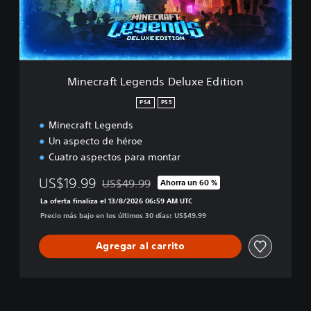
f
t
L
e
g
e
Minecraft Legends Deluxe Edition
n
d
PS4
PS5
s
Minecraft Legends
D
e
Un aspecto de héroe
l
Cuatro aspectos para montar
u
x
US$19.99
US$49.99
Ahorra un 60 %
Rebajado del precio original de US$49.99
e
La oferta finaliza el 13/8/2026 06:59 AM UTC
E
Precio más bajo en los últimos 30 días: US$49.99
d
i
t
Agregar al carrito
i
o
n