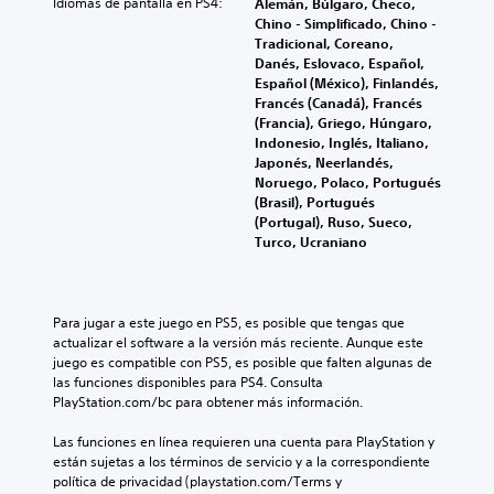
l
o
l
Idiomas de pantalla en PS4:
Alemán, Búlgaro, Checo,
o
d
i
e
t
t
Chino - Simplificado, Chino -
o
P
f
e
r
e
Tradicional, Coreano,
.
u
i
r
o
r
Danés, Eslovaco, Español,
e
c
l
s
n
Español (México), Finlandés,
d
u
o
j
a
S
Francés (Canadá), Francés
e
l
f
u
t
(Francia), Griego, Húngaro,
u
s
t
á
g
i
Indonesio, Inglés, Italiano,
b
e
a
c
a
v
Japonés, Neerlandés,
t
s
d
i
d
a
Noruego, Polaco, Portugués
í
t
a
l
o
o
(Brasil), Portugués
a
t
l
m
r
t
(Portugal), Ruso, Sueco,
b
t
u
e
e
a
Turco, Ucraniano
l
e
l
n
s
m
e
r
t
e
o
b
c
n
e
n
i
s
e
a
.
s
é
Para jugar a este juego en PS5, es posible que tengas que 
(
r
t
u
n
actualizar el software a la versión más reciente. Aunque este 
b
l
i
s
s
juego es compatible con PS5, es posible que falten algunas de 
á
T
a
v
m
e
las funciones disponibles para PS4. Consulta 
s
s
e
o
a
p
PlayStation.com/bc para obtener más información.
a
i
p
x
p
e
l
r
c
t
a
r
Las funciones en línea requieren una cuenta para PlayStation y 
i
e
o
s
o
m
están sujetas a los términos de servicio y a la correspondiente 
d
d
o
s
i
g
política de privacidad (playstation.com/Terms y 
a
e