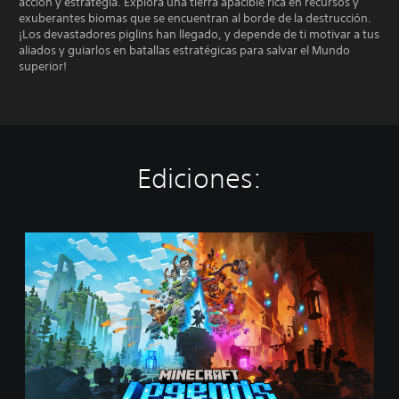
acción y estrategia. Explora una tierra apacible rica en recursos y
exuberantes biomas que se encuentran al borde de la destrucción.
¡Los devastadores piglins han llegado, y depende de ti motivar a tus
aliados y guiarlos en batallas estratégicas para salvar el Mundo
superior!
Ediciones:
M
i
n
e
c
r
a
f
t
L