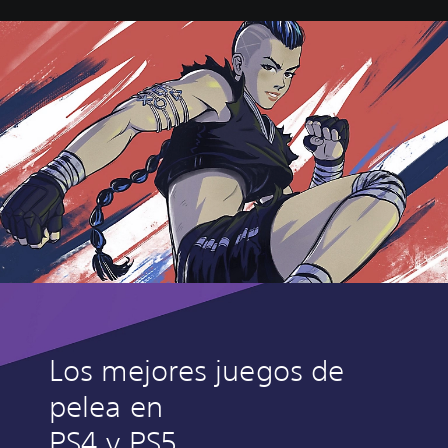
e
-
D
e
l
u
x
e
E
d
i
t
i
o
n
Los mejores juegos de
pelea en
PS4 y PS5