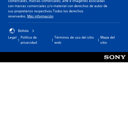
comerciales, marcas comerciales, arte e imágenes asociadas
son marcas comerciales y/o material con derechos de autor de
sus propietarios respectivos.Todos los derechos
reservados.
Más información
Bolivia
Legal
Política de
Términos de uso del sitio
Mapa del
privacidad
web
sitio