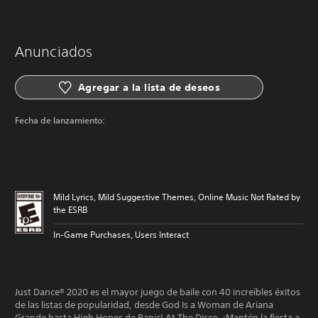
Anunciados
Agregar a la lista de deseos
Fecha de lanzamiento:
Mild Lyrics, Mild Suggestive Themes, Online Music Not Rated by
the ESRB
In-Game Purchases, Users Interact
Just Dance® 2020 es el mayor juego de baile con 40 increíbles éxitos
de las listas de popularidad, desde God Is a Woman de Ariana
Grande hasta High Hopes de Panic! At The Disco. ¡Mantén la fiesta a