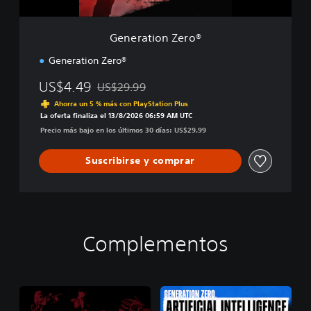
Z
e
r
Generation Zero®
o
®
Generation Zero®
US$4.49
US$29.99
Rebajado del precio original de US$29.99
Ahorra un 5 % más con PlayStation Plus
La oferta finaliza el 13/8/2026 06:59 AM UTC
Precio más bajo en los últimos 30 días: US$29.99
Suscribirse y comprar
Complementos