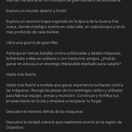
fuerzas mecánicas en un combate de guerrilla lleno de adrenalina.
Explora un mundo abierto y hostil
Explora un enorme mapa inspirado en la época de la Guerra Fría
sueca, donde el peligro acecha en cada calle, en cada bosque y en lo
más profundo de cada búnker.
Libra una guerra de guerrillas
Participa en tensas batallas contra sofisticadas y letales máquinas.
Enfréntate a ellas en solitario o con hasta tres amigos. ¿Podrás
ganar en astucia a un enemigo implacable diseñado para cazarte?
Hazte más fuerte
Hazte más fuerte a medida que ganas experiencia luchando contra
las máquinas. Recoge las piezas de tus enemigos caídos y utilízalas
para fabricar equipo, armas y munición. Construye y fortifica tus
propias bases en la isla y empieza a recuperar tu hogar.
Descubre el misterio detrás de las máquinas
Descubre la verdad sobre lo que realmente ocurrió en la región de
Östertörn.