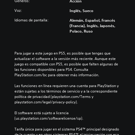
e
Géneros:
Acción
u
e
e
s
a
l
d
s
d
o
u
Voz:
Inglés, Sueco
j
i
e
e
i
n
u
o
n
s
n
a
Idiomas de pantalla:
Alemán, Español, Francés
e
i
t
a
f
d
(Francia), Inglés, Japonés,
g
n
a
f
o
i
Polaco, Ruso
o
d
d
í
r
s
n
i
e
o
m
p
o
v
u
o
a
o
i
i
n
a
c
s
Para jugar a este juego en PS5, es posible que tengas que 
n
d
a
c
i
i
actualizar el software a la versión más reciente. Aunque este 
c
u
m
t
ó
c
juego es compatible con PS5, es posible que falten algunas de 
l
a
a
i
n
i
las funciones disponibles para PS4. Consulta 
u
l
n
v
e
ó
PlayStation.com/bc para obtener más información.
y
e
e
a
s
n
e
s
r
r
p
p
Las funciones en línea requieren una cuenta para PlayStation y 
d
.
a
u
e
r
están sujetas a los términos de servicio y a la correspondiente 
i
q
n
c
e
política de privacidad (playstation.com/Terms y 
á
u
r
í
d
playstation.com/legal/privacy-policy).
A
l
e
a
f
e
u
o
p
n
i
f
El software está sujeto a licencia 
g
d
e
g
c
i
(us.playstation.com/softwarelicense/sp).
o
i
r
o
a
n
h
o
m
d
p
i
Tarifa única para jugar en el sistema PS4™ principal designado 
a
3
i
e
a
d
de la cuenta y en otros sistemas PS4™ al iniciar sesión con esa 