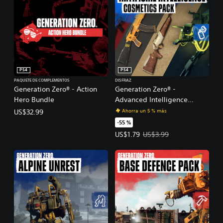
PS4
PS4
PAQUETE DE COMPLEMENTOS
DISFRAZ
Generation Zero® - Action
Generation Zero® -
Hero Bundle
Advanced Intelligence
Cosmetics Pack
Ahorra un 5 % más
US$32.99
-55 %
Precio de la oferta: US$1.79. Prec
US$1.79
US$3.99