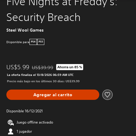
Five Nights at Freddy's:
Security Breach
Steel Wool Games
Disponible para
PS4
PS5
US$5.99
US$39.99
Ahorra un 85 %
Rebajado del precio original de US$39.99
La oferta finaliza el 13/8/2026 06:59 AM UTC
Precio más bajo en los últimos 30 días: US$39.99
Agregar al carrito
Disponible 16/12/2021
Juego offline activado
1 jugador