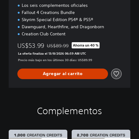
A
Los seis complementos oficiales
E
Fallout 4 Creations Bundle
Skyrim Special Edition PS4® & PS5®
Dawnguard, Hearthfire, and Dragonborn
Creation Club Content
US$53.99
US$89.99
Ahorra un 40 %
Rebajado del precio original de US$89.99
La oferta finaliza el 13/8/2026 06:59 AM UTC
Precio más bajo en los últimos 30 días: US$89.99
Agregar al carrito
Complementos