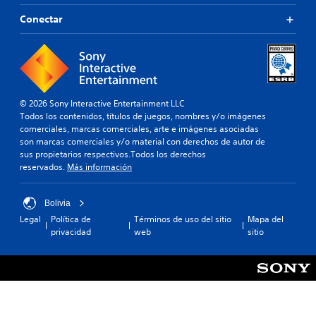
l
t
Conectar
i
S
j
c
e
u
a
n
e
d
s
g
e
i
o
s
b
(
d
© 2026 Sony Interactive Entertainment LLC
i
b
e
Todos los contenidos, títulos de juegos, nombres y/o imágenes
l
á
c
comerciales, marcas comerciales, arte e imágenes asociadas
i
s
a
son marcas comerciales y/o material con derechos de autor de
d
d
i
sus propietarios respectivos.Todos los derechos
a
a
c
reservados.
Más información
a
d
a
l
d
)
t
Bolivia
e
P
a
Legal
Política de
Términos de uso del sitio
Mapa del
j
u
v
privacidad
web
sitio
o
e
o
d
y
z
e
s
.
s
t
r
i
A
a
c
u
l