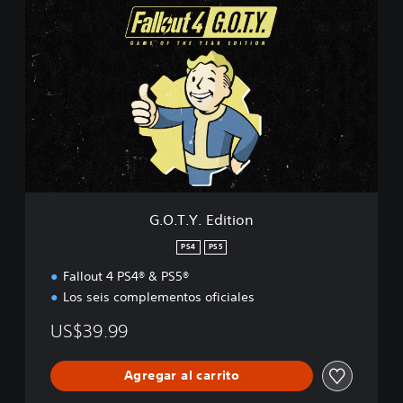
G
.
O
.
T
.
Y
.
E
d
i
t
i
G.O.T.Y. Edition
o
n
PS4
PS5
Fallout 4 PS4® & PS5®
Los seis complementos oficiales
US$39.99
Agregar al carrito