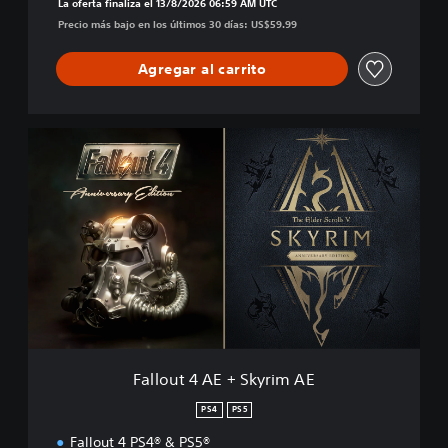
La oferta finaliza el 13/8/2026 06:59 AM UTC
Precio más bajo en los últimos 30 días: US$59.99
Agregar al carrito
F
a
l
l
o
u
t
4
A
E
+
S
k
Fallout 4 AE + Skyrim AE
y
r
PS4
PS5
i
Fallout 4 PS4® & PS5®
m