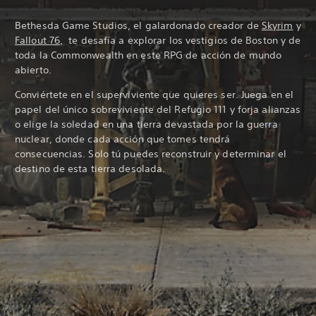
Bethesda Game Studios, el galardonado creador de
Skyrim
y
Fallout 76
, te desafía a explorar los vestigios de Boston y de
toda la Commonwealth en este RPG de acción de mundo
abierto.
Conviértete en el superviviente que quieres ser. Juega en el
papel del único sobreviviente del Refugio 111 y forja alianzas
o elige la soledad en una tierra devastada por la guerra
nuclear, donde cada acción que tomes tendrá
consecuencias. Solo tú puedes reconstruir y determinar el
destino de esta tierra desolada.