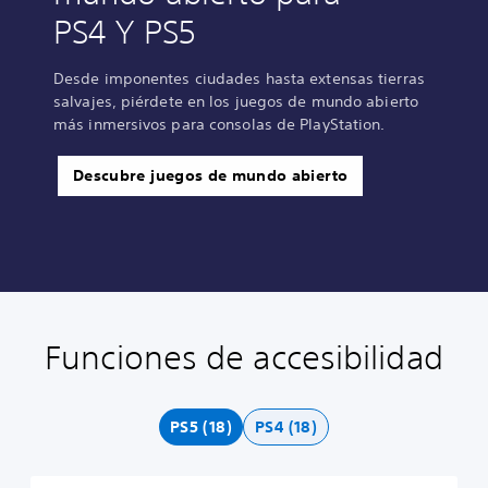
PS4 Y PS5
Desde imponentes ciudades hasta extensas tierras
salvajes, piérdete en los juegos de mundo abierto
más inmersivos para consolas de PlayStation.
Descubre juegos de mundo abierto
Funciones de accesibilidad
A
C
S
R
D
l
o
u
e
i
t
n
b
a
f
e
t
t
s
i
PS5 (18)
PS4 (18)
r
r
í
i
c
n
o
t
g
u
a
l
u
n
l