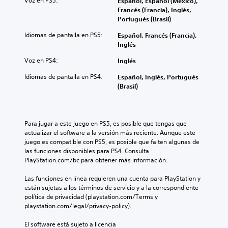
Voz en PS5:
Español, Español (México),
t
a
a
a
s
Francés (Francia), Inglés,
a
u
l
l
a
Portugués (Brasil)
m
d
d
a
u
b
i
e
h
Idiomas de pantalla en PS5:
Español, Francés (Francia),
n
i
o
l
i
Inglés
a
é
i
j
s
d
n
Voz en PS4:
n
u
Inglés
t
i
s
d
e
o
s
e
Idiomas de pantalla en PS4:
Español, Inglés, Portugués
i
g
r
p
c
(Brasil)
v
o
i
o
o
i
e
a
s
m
d
l
y
i
u
u
i
l
c
n
Para jugar a este juego en PS5, es posible que tengas que 
a
g
o
i
i
actualizar el software a la versión más reciente. Aunque este 
l
i
s
ó
c
juego es compatible con PS5, es posible que falten algunas de 
e
e
p
n
a
las funciones disponibles para PS4. Consulta 
s
n
e
p
v
PlayStation.com/bc para obtener más información.
.
d
r
r
i
o
s
e
s
Las funciones en línea requieren una cuenta para PlayStation y 
u
o
d
A
u
están sujetas a los términos de servicio y a la correspondiente 
n
n
e
a
u
política de privacidad (playstation.com/Terms y 
n
a
f
l
d
playstation.com/legal/privacy-policy).
i
j
i
m
i
v
e
n
e
El software está sujeto a licencia 
e
o
s