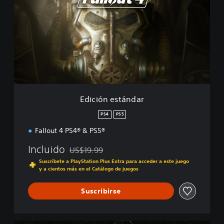
c
i
ó
n
e
s
t
á
n
d
Edición estándar
a
r
PS4
PS5
Fallout 4 PS4® & PS5®
Incluido
US$19.99
Rebajado del precio original de US$19.99
Suscríbete a PlayStation Plus Extra para acceder a este juego
y a cientos más en el Catálogo de juegos
Suscribirse