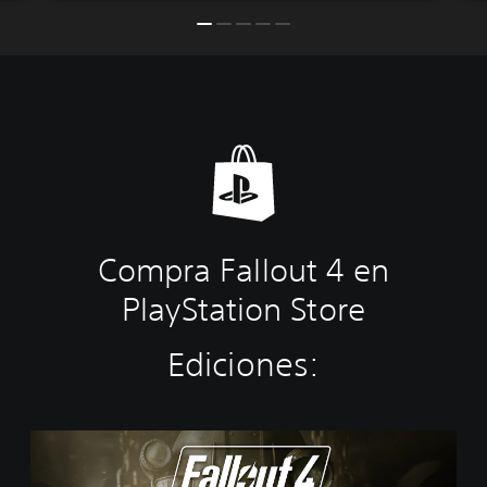
Compra Fallout 4 en
PlayStation Store
Ediciones:
E
d
i