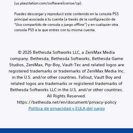
i
n
(us.playstation.com/softwarelicense/sp).
l
p
m
d
t
d
r
o
a
e
Puedes descargar y reproducir este contenido en la consola PS5 
e
i
a
n
o
principal asociada a tu cuenta (a través de la configuración de 
d
n
l
o
a
“Uso compartido de consola y juego offline”) y en cualquier otra 
i
c
t
t
consola PS5 a la que entres con tu misma cuenta.
P
f
i
e
r
u
i
p
r
a
e
c
a
n
v
d
u
l
a
é
e
l
© 2025 Bethesda Softworks LLC, a ZeniMax Media
e
t
s
s
t
s
company. Bethesda, Bethesda Softworks, Bethesda Game
i
d
e
a
.
v
Studios, ZeniMax, Pip-Boy, Vault-Tec and related logos are
e
s
d
a
registered trademarks or trademarks of ZeniMax Media Inc.
l
t
a
o
a
in the U.S. and/or other countries. Fallout, Vault Boy and
a
l
t
v
related logos are trademarks or registered trademarks of
b
t
a
i
l
e
Bethesda Softworks LLC in the U.S. and/or other countries.
m
b
e
r
All Rights Reserved.
b
r
c
n
i
https://bethesda.net/en/document/privacy-policy
a
e
a
é
Política de privacidad y EULA del juego
c
r
t
n
i
l
i
s
ó
a
v
e
n
s
o
p
d
a
p