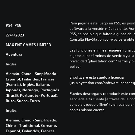
Para jugar a este juego en PS5, es posib
PS4, PS5
software a la versión más reciente. Au
PS5, es posible que falten algunas de l
27/4/2023
Consulta PlayStation.com/bc para obte
MAX ENT GAMES LIMITED
Las funciones en línea requieren una cu
Aventura
sujetas a los términos de servicio y a la
privacidad (playstation.com/Terms y pl
Inglés
policy).
Alemán, Chino - Simplificado,
El software está sujeto a licencia 
Español, Finlandés, Francés
(us.playstation.com/softwarelicense/sp
(Francia), Inglés, Italiano,
Japonés, Noruego, Portugués
Puedes descargar y reproducir este cont
(Brasil), Portugués (Portugal),
asociada a tu cuenta (a través de la co
Ruso, Sueco, Turco
consola y juego offline”) y en cualquier
con tu misma cuenta.
Inglés
Alemán, Chino - Simplificado,
Chino - Tradicional, Coreano,
Español, Finlandés, Francés