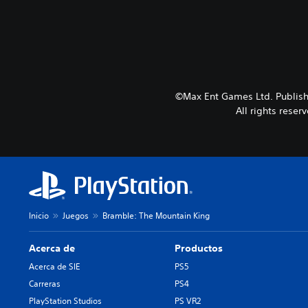
e
a
n
r
c
s
i
i
a
n
r
s
l
u
©Max Ent Games Ltd. Publish
o
b
All rights reser
s
t
v
í
o
t
l
u
ú
l
m
o
e
s
n
p
Inicio
Juegos
Bramble: The Mountain King
e
o
s
r
d
q
Acerca de
Productos
e
u
Acerca de SIE
PS5
a
e
Carreras
PS4
u
e
d
l
PlayStation Studios
PS VR2