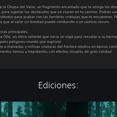
e la Chispa del Valor, un fragmento encantado que te otorga los do
 para superar los obstáculos que se crucen en tu camino. Podrás us
métodos para acabar con las horribles criaturas que te encuentres. P
ya que el valor sin bondad puede conducirte a un camino oscuro.
ticas principales:
 a Olle, un chico valiente que inicia un viaje para rescatar a su herm
o pero peligroso mundo que explorar.
te a malvadas y míticas criaturas del folclore nórdico en épicos com
entos tensos y trepidantes con efectos visuales de gran calidad.
Ediciones:
B
r
a