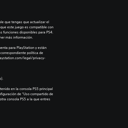
le que tengas que actualizar el 
nque este juego es compatible con 
as funciones disponibles para PS4. 
ner más información.
enta para PlayStation y están 
 correspondiente política de 
aystation.com/legal/privacy-
).
enido en la consola PS5 principal 
nfiguración de “Uso compartido de 
 otra consola PS5 a la que entres 