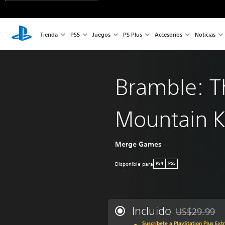
Tienda
PS5
Juegos
PS Plus
Accesorios
Noticias
Bramble: T
Mountain K
Merge Games
Disponible para
PS4
PS5
Incluido
US$29.99
Rebajado del p
Suscríbete a PlayStation Plus Ext