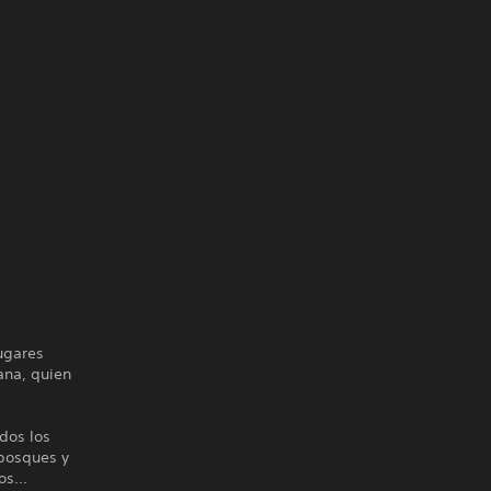
ugares
ana, quien
odos los
 bosques y
s...