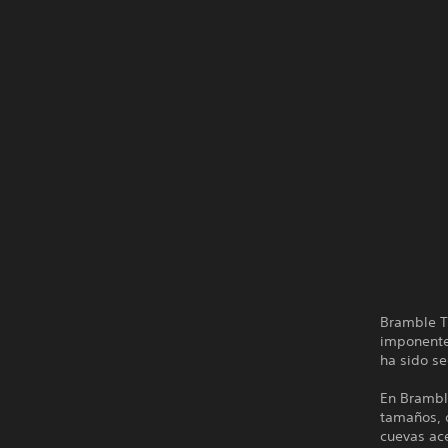
Bramble Th
imponentes
ha sido se
En Bramble
tamaños, 
cuevas ace