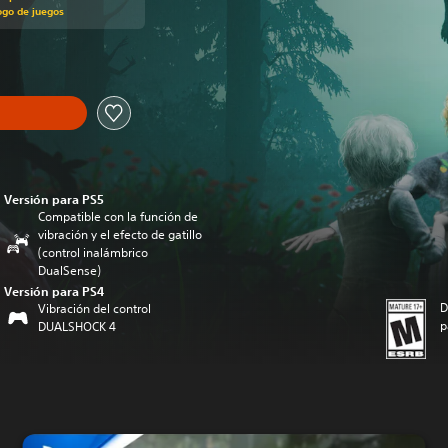
ogo de juegos
Versión para PS5
Compatible con la función de
vibración y el efecto de gatillo
(control inalámbrico
DualSense)
Versión para PS4
D
Vibración del control
p
DUALSHOCK 4