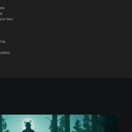
nes
ar
ero ten
ana.
bates.