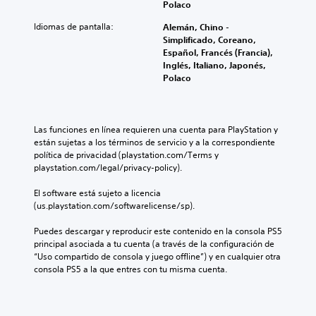
a
Polaco
d
e
g
o
e
p
i
g
a
r
l
Idiomas de pantalla:
Alemán, Chino -
a
v
o
r
i
o
Simplificado, Coreano,
r
i
e
,
a
s
Español, Francés (Francia),
a
d
l
t
y
c
Inglés, Italiano, Japonés,
t
u
i
a
l
o
Polaco
i
a
g
m
o
n
.
l
i
b
s
t
e
e
i
p
r
s
n
é
e
T
o
Las funciones en línea requieren una cuenta para PlayStation y 
.
d
n
r
l
r
están sujetas a los términos de servicio y a la correspondiente 
o
e
s
e
a
política de privacidad (playstation.com/Terms y 
u
s
o
s
A
playstation.com/legal/privacy-policy).
n
n
p
n
d
u
s
n
o
a
e
El software está sujeto a licencia 
d
i
c
s
j
l
(us.playstation.com/softwarelicense/sp).
i
v
i
e
r
j
e
o
b
s
i
u
Puedes descargar y reproducir este contenido en la consola PS5 
l
l
p
m
p
e
principal asociada a tu cuenta (a través de la configuración de 
d
e
r
o
c
g
“Uso compartido de consola y juego offline”) y en cualquier otra 
e
c
i
n
o
i
consola PS5 a la que entres con tu misma cuenta.
d
a
n
o
.
ó
i
m
c
n
P
f
b
i
u
d
i
i
p
S