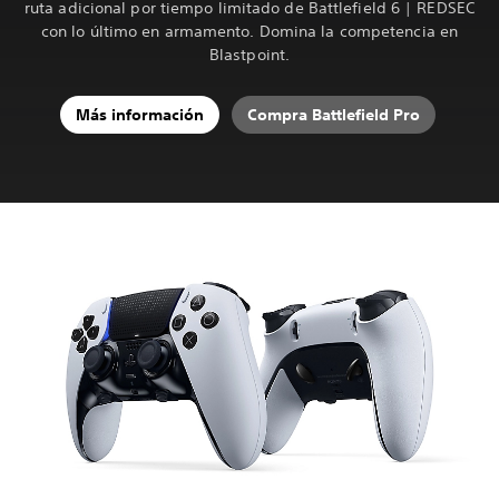
ruta adicional por tiempo limitado de Battlefield 6 | REDSEC
con lo último en armamento. Domina la competencia en
Blastpoint.
Más información
Compra Battlefield Pro