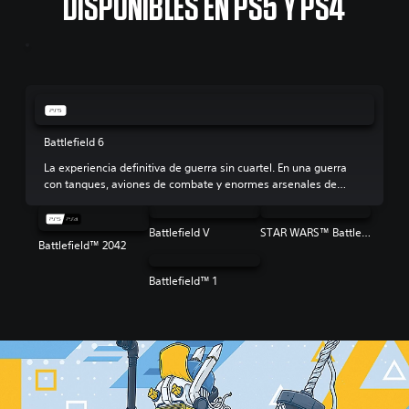
DISPONIBLES EN PS5 Y PS4
Battlefield 6
La experiencia definitiva de guerra sin cuartel. En una guerra
con tanques, aviones de combate y enormes arsenales de
combate, el arma más letal es tu escuadrón.
Battlefield V
STAR WARS™ Battlefront™ II
Battlefield™ 2042
Battlefield™ 1