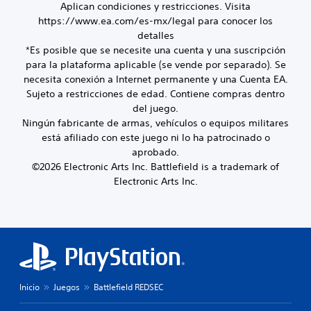
e
Aplican condiciones y restricciones. Visita
c
e
a
a
e
d
u
r
l
https://www.ea.com/es-mx/legal para conocer los
c
n
e
l
l
e
h
detalles
s
s
t
o
s
a
*Es posible que se necesite una cuenta y una suscripción
i
e
a
s
.
t
para la plataforma aplicable (se vende por separado). Se
b
s
d
c
d
necesita conexión a Internet permanente y una Cuenta EA.
i
t
a
o
S
e
a
l
Sujeto a restricciones de edad. Contiene compras dentro
l
l
u
v
b
t
i
o
del juego.
l
b
o
e
r
d
Ningún fabricante de armas, vehículos o equipos militares
e
r
t
z
e
a
está afiliado con este juego ni lo ha patrocinado o
c
n
s
í
d
L
aprobado.
e
a
i
t
o
d
©2026 Electronic Arts Inc. Battlefield is a trademark of
r
t
m
u
s
e
l
Electronic Arts Inc.
i
p
c
l
j
a
v
o
h
o
o
s
o
r
a
s
a
y
p
t
t
n
l
r
s
a
s
i
í
e
n
t
d
d
d
t
t
i
e
a
e
e
i
c
v
d
f
s
d
o
Inicio
Juegos
Battlefield REDSEC
k
e
i
p
o
z
a
a
n
a