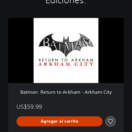
Ediciones:
B
a
t
m
a
n
:
R
e
t
u
r
n
Batman: Return to Arkham - Arkham City
t
o
A
US$59.99
r
k
Agregar al carrito
h
a