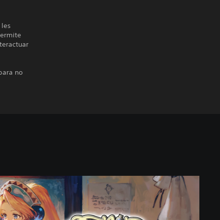
 les
permite
teractuar
para no