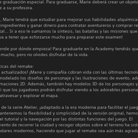
 graduación especial. Para graduarse, Marie deberá crear un objet
 a su profesora.
, Marie tendrá que estudiar para mejorar sus habilidades alquímica
 ingredientes y ganar dinero para contratar aventureros y comprar r
al... Si a eso le sumamos la síntesis, las batallas y las misiones que
¡va a tener que esforzarse mucho para preparar este examen!
pende por dónde empieza! Para graduarte en la Academy tendrás qu
 mucho, pero no olvides disfrutar de la vida.
ticas del remake:
s actualizados! ¡Marie y compañía cobran vida con las últimas tecnol
odelado los diseños de personaje y las ilustraciones de evento, a
imaciones 2D. Además, también hay modelos 3D de los personajes y
sí que los jugadores podrán disfrutar viendo a los adorables persona
atravesar y explorar el mapa.
n de la serie Atelier, ¡adaptado a la era moderna para facilitar el jue
tenemos la flexibilidad y simplicidad de la versión original, hemo
l tutorial y la navegación por las distintas funciones del juego. El
ento de recorrer la ciudad y recoger objetos sobre el terreno ha si
ándares modernos, haciendo que jugar al remake sea aún más agrad