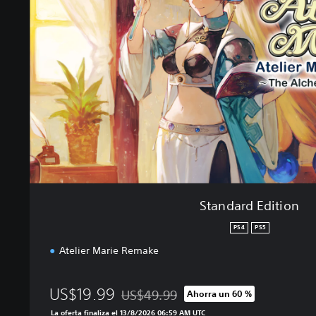
d
a
r
d
E
d
i
t
i
o
n
Standard Edition
PS4
PS5
Atelier Marie Remake
US$19.99
US$49.99
Ahorra un 60 %
Rebajado del precio original de US$49.99
La oferta finaliza el 13/8/2026 06:59 AM UTC