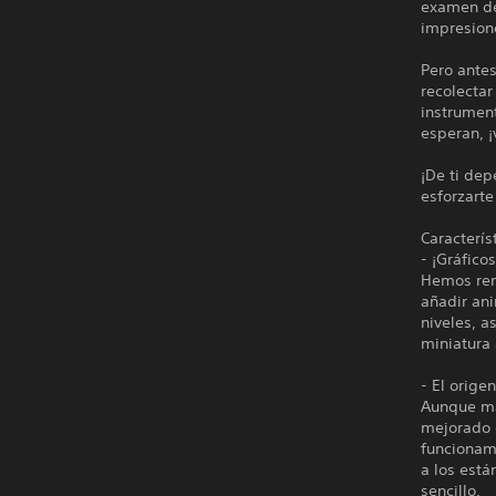
examen de
impresione
Pero antes
recolectar
instrument
esperan, 
¡De ti de
esforzarte
Caracterís
- ¡Gráfico
Hemos rem
añadir an
niveles, a
miniatura 
- El orige
Aunque man
mejorado e
funcionami
a los est
sencillo.