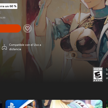
rra un 60 %
io original de US$49.99
C
49.99
Compatible con el Uso a
distancia
L
a
m