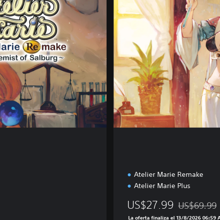
t
a
l
D
e
l
u
x
e
E
d
i
t
i
o
n
Atelier Marie Remake
Atelier Marie Plus
US$27.99
US$69.99
Rebajado del
La oferta finaliza el 13/8/2026 06:59