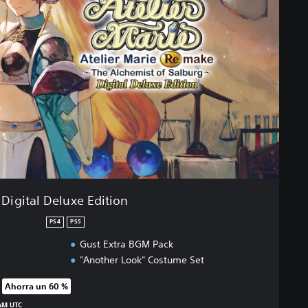
Digital Deluxe Edition
PS4
PS5
Gust Extra BGM Pack
"Another Look" Costume Set
Ahorra un 60 %
 precio original de US$69.99
 AM UTC