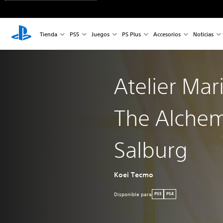
Tienda
PS5
Juegos
PS Plus
Accesorios
Noticias
Atelier Ma
The Alchem
Salburg
Koei Tecmo
Disponible para
PS5
PS4