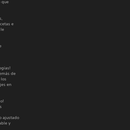
o que
s,
ecetas e
 le
e
ogías!
demás de
 los
jes en
go!
s
do ajustado
able y