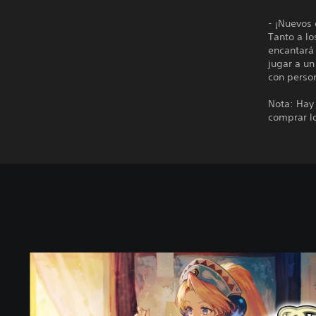
- ¡Nuevos
Tanto a lo
encantará
jugar a un
con person
Nota: Hay 
comprar l
S
t
a
n