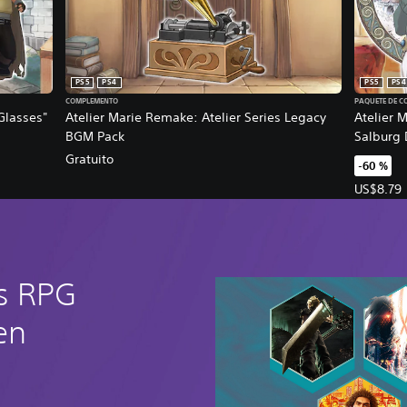
PS5
PS4
PS5
PS4
COMPLEMENTO
PAQUETE DE 
Glasses"
Atelier Marie Remake: Atelier Series Legacy
Atelier 
BGM Pack
Salburg 
Gratuito
-60 %
Precio de
US$8.79
s RPG
en