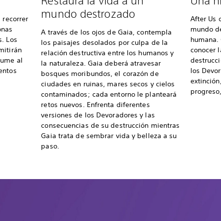
Restaura la vida a un
Una hi
mundo destrozado
 recorrer
After Us 
onas
mundo de
A través de los ojos de Gaia, contempla
s. Los
humana. 
los paisajes desolados por culpa de la
mitirán
conocer l
relación destructiva entre los humanos y
sume al
destrucci
la naturaleza. Gaia deberá atravesar
entos
los Devo
bosques moribundos, el corazón de
extinción
ciudades en ruinas, mares secos y cielos
progreso,
contaminados; cada entorno le planteará
retos nuevos. Enfrenta diferentes
versiones de los Devoradores y las
consecuencias de su destrucción mientras
Gaia trata de sembrar vida y belleza a su
paso.