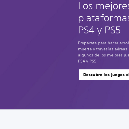
Los mejore
plataforma
PS4 y PS5
Prepárate para hacer acro
muerte y travesías aéreas
algunos de los mejores ju
PS4 y PS5.
Descubre los juegos d
C
S
I
R