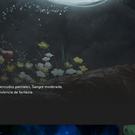
esnudos parciales, Sangre moderada,
iolencia de fantasía