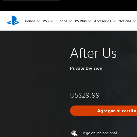
Tienda
PS5
Juegos
PS Plus
Accesorios
Noticias
After Us
Private Division
US$29.99
Agregar al carrito
Juego online opcional