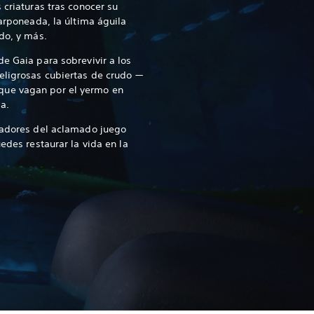
 criaturas tras conocer su
 arponeada, la última águila
ado, y más.
de Gaia para sobrevivir a los
eligrosas cubiertas de crudo —
ue vagan por el yermo en
a.
readores del aclamado juego
uedes restaurar la vida en la