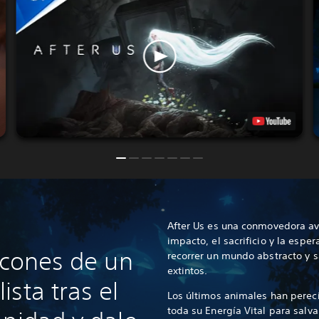
After Us es una conmovedora av
impacto, el sacrificio y la esp
ncones de un
recorrer un mundo abstracto y s
extintos.
sta tras el
Los últimos animales han perec
toda su Energía Vital para salv