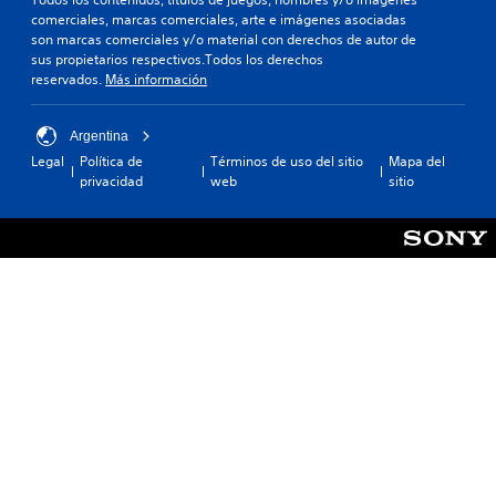
comerciales, marcas comerciales, arte e imágenes asociadas
son marcas comerciales y/o material con derechos de autor de
sus propietarios respectivos.Todos los derechos
reservados.
Más información
Argentina
Legal
Política de
Términos de uso del sitio
Mapa del
privacidad
web
sitio