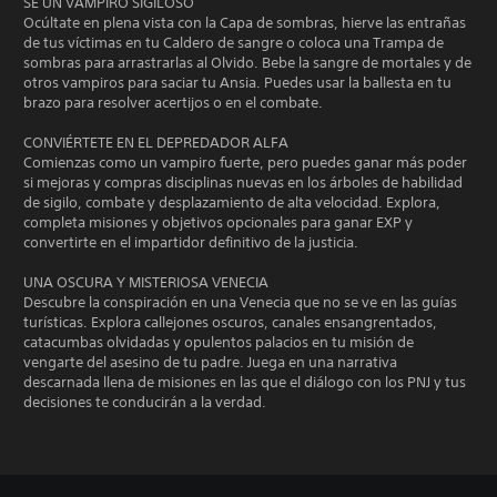
SÉ UN VAMPIRO SIGILOSO
Ocúltate en plena vista con la Capa de sombras, hierve las entrañas
de tus víctimas en tu Caldero de sangre o coloca una Trampa de
sombras para arrastrarlas al Olvido. Bebe la sangre de mortales y de
otros vampiros para saciar tu Ansia. Puedes usar la ballesta en tu
brazo para resolver acertijos o en el combate.
CONVIÉRTETE EN EL DEPREDADOR ALFA
Comienzas como un vampiro fuerte, pero puedes ganar más poder
si mejoras y compras disciplinas nuevas en los árboles de habilidad
de sigilo, combate y desplazamiento de alta velocidad. Explora,
completa misiones y objetivos opcionales para ganar EXP y
convertirte en el impartidor definitivo de la justicia.
UNA OSCURA Y MISTERIOSA VENECIA
Descubre la conspiración en una Venecia que no se ve en las guías
turísticas. Explora callejones oscuros, canales ensangrentados,
catacumbas olvidadas y opulentos palacios en tu misión de
vengarte del asesino de tu padre. Juega en una narrativa
descarnada llena de misiones en las que el diálogo con los PNJ y tus
decisiones te conducirán a la verdad.