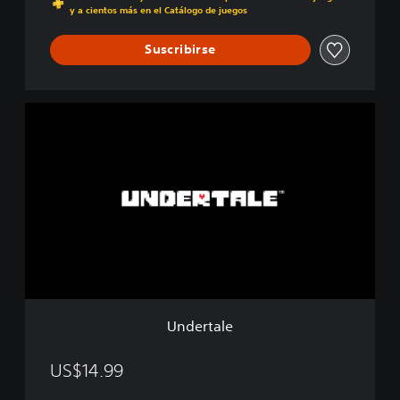
y a cientos más en el Catálogo de juegos
Suscribirse
U
n
d
e
r
t
a
l
e
Undertale
US$14.99