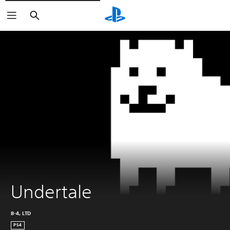
Buscar
Undertale
8-4, LTD
PS4