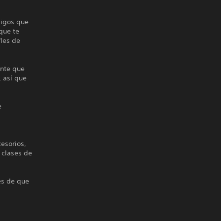
migos que
que te
fles de
ente que
 así que
e
esorios,
 clases de
es de que