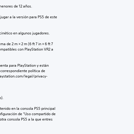
menores de 12 años.
jugar a la versión para PS5 de este 
inético en algunos jugadores.
 de 2 m × 2 m (6 ft 7 in × 6 ft 7 
ompatibles con PlayStation VR2 a 
enta para PlayStation y están 
 correspondiente política de 
aystation.com/legal/privacy-
).
enido en la consola PS5 principal 
nfiguración de “Uso compartido de 
 otra consola PS5 a la que entres 