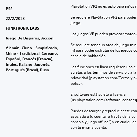
PlayStation VR2 no es apto para niños 
PS5
Se requiere PlayStation VR2 para poder 
22/2/2023
juego.
FUNKTRONIC LABS
Los juegos VR pueden provocar mareo c
Juego De Disparos, Acción
Se requiere tener un área de juego mínima
Alemán, Chino - Simplificado,
in) para poder disfrutar de los juegos c
Chino - Tradicional, Coreano,
escala de habitación.
Español, Francés (Francia),
Inglés, Italiano, Japonés,
Las funciones en línea requieren una cu
Portugués (Brasil), Ruso
sujetas a los términos de servicio y a la
privacidad (playstation.com/Terms y pl
policy).
El software está sujeto a licencia 
(us.playstation.com/softwarelicense/sp
Puedes descargar y reproducir este cont
asociada a tu cuenta (a través de la co
consola y juego offline”) y en cualquier
con tu misma cuenta.