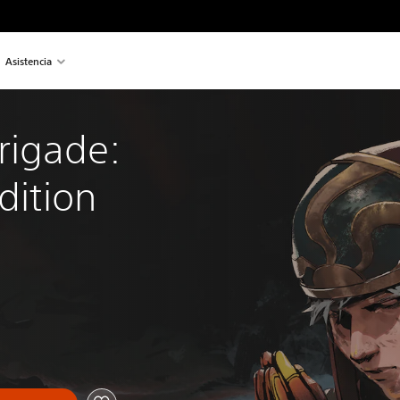
Asistencia
rigade: 
dition