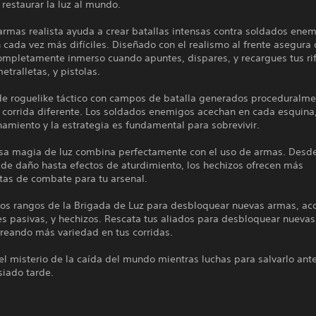
 restaurar la luz al mundo.
armas realista ayuda a crear batallas intensas contra soldados ene
 cada vez más difíciles. Diseñado con el realismo al frente asegura 
completamente inmerso cuando apuntes, dispares, y recargues tus ri
metralletas, y pistolas.
de roguelike táctico con campos de batalla generados proceduralm
 corrida diferente. Los soldados enemigos acechan en cada esquina,
namiento y la estrategia es fundamental para sobrevivir.
sa magia de luz combina perfectamente con el uso de armas. Desd
de daño hasta efectos de aturdimiento, los hechizos ofrecen más
tas de combate para tu arsenal.
los rangos de la Brigada de Luz para desbloquear nuevas armas, acc
s pasivas, y hechizos. Rescata tus aliados para desbloquear nuevas
creando más variedad en tus corridas.
l misterio de la caída del mundo mientras luchas para salvarlo ant
iado tarde.