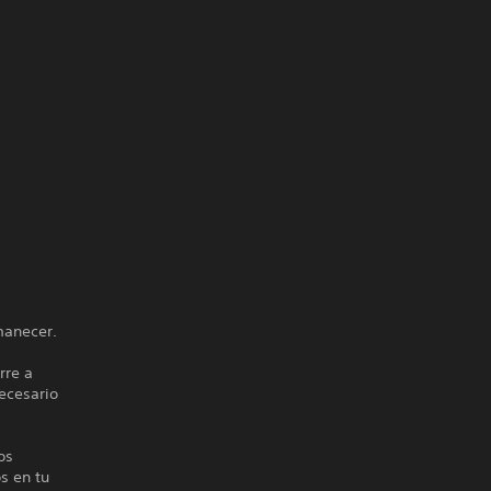
manecer.
rre a
ecesario
os
s en tu