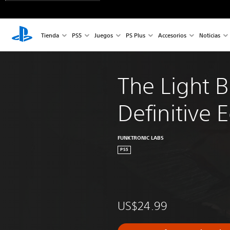
Tienda
PS5
Juegos
PS Plus
Accesorios
Noticias
The Light B
Definitive E
FUNKTRONIC LABS
PS5
US$24.99