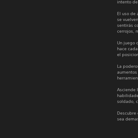
intento de
El uso de 
se vuelven
sentirás 
cerrojos, 
Un juego 
hace cada
el posicio
La podero
aumentos 
herramien
Asciende 
habilidade
soldado, 
Descubre e
sea demas