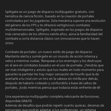
Splitgate es un juego de disparos multijugador gratuito, con
temática de ciencia ficción, basado en la creación de portales
controlados por los jugadores. Esta mecánica supone una evolución
del género de los FPS y te ofrecerá vertiginosos combates
multidimensionales. Splitgate, inspirado en los juegos de disparos
más venerados de los últimos veinte años, aúna la familiaridad del
combate a corta distancia clásico con innovaciones que lo hacen
único.
Combate de portales: un nuevo estilo de juego de disparos
Mantente alerta y sumérgete en un mundo de acción intensa y
veloz a mientras vuelas, flanqueas a tus enemigos y los destruyes
en el aire en combates basados en el uso de portales. ¡Tendrás que
ser más inteligente y astuto que tus rivales en todo momento para
ganarles la partida! No hay mejor sensación de triunfo que la de
acertarle a tu rival con un tiro en la cabeza sin mirilla por detrás,
después de haberlo rodeado y confundirlo a base de saltos de
portales, ¡todo mientras piensa que todavía estás enfrente de él!
Una experiencia multijugador completa rebosante de funciones,
disponible GRATIS
Además de desafíos que podrás repetir cuanto quieras, decenas de
personajes que podrás adaptar a tus preferencias, un sistema