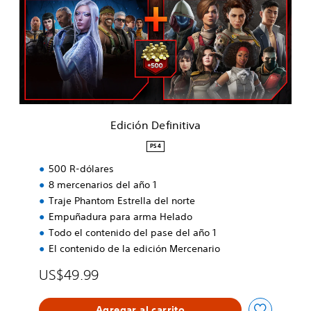
i
ó
n
D
e
f
i
n
i
Edición Definitiva
t
i
PS4
v
500 R-dólares
a
8 mercenarios del año 1
Traje Phantom Estrella del norte
Empuñadura para arma Helado
Todo el contenido del pase del año 1
El contenido de la edición Mercenario
US$49.99
Agregar al carrito