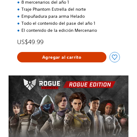
8 mercenarios del año 1
Traje Phantom Estrella del norte
Empuñadura para arma Helado
Todo el contenido del pase del año 1
El contenido de la edición Mercenario
US$49.99
Agregar al carrito
E
d
i
c
i
ó
n
M
e
r
c