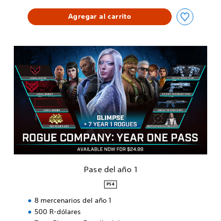
Agregar al carrito
P
a
s
e
d
e
l
a
ñ
o
1
Pase del año 1
PS4
8 mercenarios del año 1
500 R-dólares