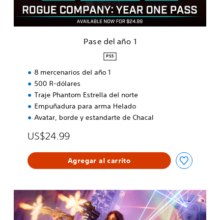
o
1
Pase del año 1
PS5
8 mercenarios del año 1
500 R-dólares
Traje Phantom Estrella del norte
Empuñadura para arma Helado
Avatar, borde y estandarte de Chacal
US$24.99
Agregar al carrito
R
o
g