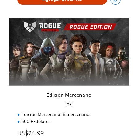
E
d
i
c
i
ó
n
M
e
r
c
e
n
Edición Mercenario
a
r
PS4
i
Edición Mercenario: 8 mercenarios
o
500 R-dólares
US$24.99