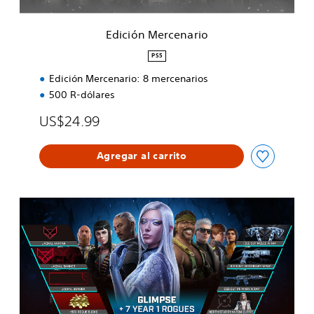
e
n
Edición Mercenario
a
r
PS5
i
Edición Mercenario: 8 mercenarios
o
500 R-dólares
US$24.99
Agregar al carrito
P
a
s
e
d
e
l
a
ñ